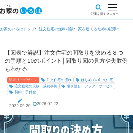
お家のいろはトップ
注文住宅の無料相談
家を建てるための記事一覧
間
【図表で解説】注文住宅の間取りを決める８つ
の手順と10のポイント│間取り図の見方や失敗例
もわかる
間取り・デザイン
注文住宅の流れ
はじめての注文住宅
注文住宅の失敗・成功事例
引き渡し・アフターサービス
契約・手付金
2026.07.22
2022.09.20