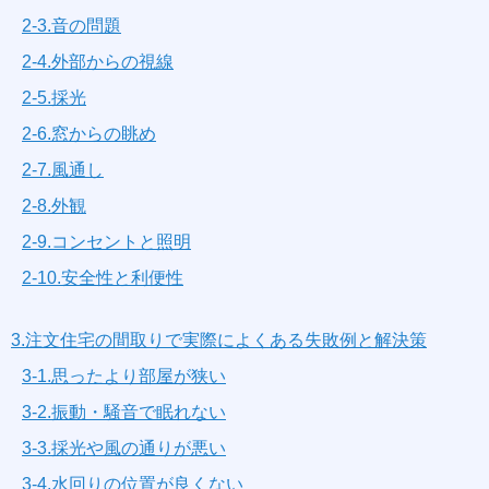
2-3.音の問題
2-4.外部からの視線
2-5.採光
2-6.窓からの眺め
2-7.風通し
2-8.外観
2-9.コンセントと照明
2-10.安全性と利便性
3.注文住宅の間取りで実際によくある失敗例と解決策
3-1.思ったより部屋が狭い
3-2.振動・騒音で眠れない
3-3.採光や風の通りが悪い
3-4.水回りの位置が良くない