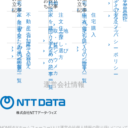
お役立
売
料相
宅
て
る
立ち
立ち
イ
営
ち記事
却
談
の
の
質
記事
記事
ト
会
家
不
家
注
中
住
プ
一
物
方
問
マ
社
を
動
を
文
古
宅
ラ
括
件
へ
ッ
売
産
建
住
住
購
イ
査
探
マ
一
間取
土地
マ
プ
る
売
て
宅
宅
入
バ
定
し
ン
戸
り・
探
ン
た
却
る
購
シ
シ
建
デザ
し・
シ
土
住
工務
め
た
入
ー
ョ
て
イン
選び
ョ
地
み
店・
の
め
の
ポ
ン
売
方
ン
売
替
ハウ
記
の
記
リ
売
却
購
却
え
スメ
事
記
事
シ
却
入
ーカ
一
事
一
ー
ー
覧
一
覧
運営会社情報
覧
HOME4U(ホームフォーユー)とは
運営会社
個人情報の取り扱いについて