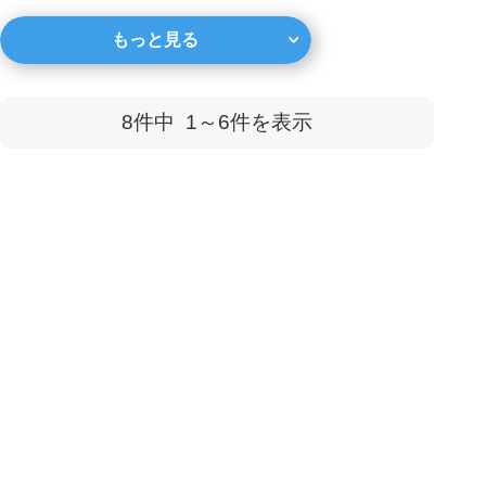
団法人東日本不動産流通...
い老後の人生、住まいはど
もっと見る
うあるべきなのでしょう
か。 現在の住まいに住み
続けるのか、それとも住み
8件中
1～6
件を表示
替えるべきなのか、あな
た...
完全無料
最大6社
の査定価格を
まとめて比較で
より高く
！