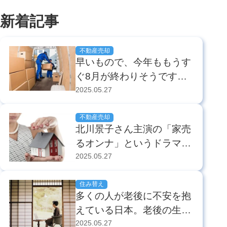
新着記事
不動産売却
早いもので、今年ももうす
ぐ8月が終わりそうです。
これから「転勤」や「秋入
2025.05.27
学」などで引っ越しを控え
ている方もいらっしゃいま
不動産売却
北川景子さん主演の「家売
すよね？ ちなみに、総務
るオンナ」というドラマを
省の統計によると、2015
ご存知ですか？ 7月の放送
2025.05.27
年の月別の移動者数は下の
開始以降、視聴率はオリン
グラフのように推移してい
ピック期間を除き常に2ケ
住み替え
ました。 ...
多くの人が老後に不安を抱
タというこの夏イチオシの
えている日本。老後の生活
人気ドラマとなっていま
に住まいが大きく影響する
2025.05.27