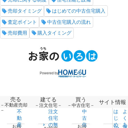
売却タイミング
はじめての中古住宅購入
査定ポイント
中古住宅購入の流れ
売却費用
購入タイミング
Powered by
売る
建てる
買う
サイト情報
－不動産売却
－注文住宅－
－中古住宅－
－
不
注文
中
は
よ
動
住宅
古
じ
く
産
の無
住
め
あ
お役
お役
サ
運