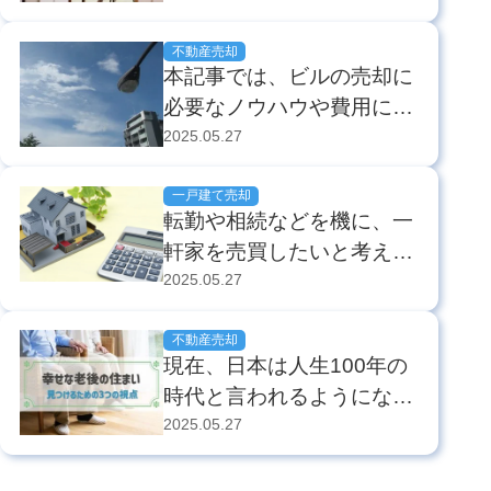
す。 主人公は北川景子さ
とはわかっていても、資金
ん演じる三軒家万智（さん
面などの問題から住み替え
不動産売却
げんや・まち）と...
本記事では、ビルの売却に
は実現困難と考えていらっ
必要なノウハウや費用につ
しゃる方も多いでしょう。
いて解説します。 今、賃
2025.05.27
しかし、もしも安全面や金
貸経営でビルをお持ちの方
銭面でも納得できる住み替
は、次のような状況であれ
一戸建て売却
えを実現できるとした
転勤や相続などを機に、一
ば、ビルの売却を検討した
ら、...
軒家を売買したいと考えて
ほうがいいかもしれませ
いる方もいらっしゃること
2025.05.27
ん。 空きテナントが増加
でしょう。 特にここ数
して、家賃収入が減ってい
年、首都圏での住宅の購入
不動産売却
る ローンを...
現在、日本は人生100年の
に関しては、マンションの
時代と言われるようにな
価格が高騰傾向にあること
り、定年退職後の老後の人
2025.05.27
から、一軒家を検討する人
生は、過去に比べるとずっ
が増えています。 公益財
と長くなりました。長い長