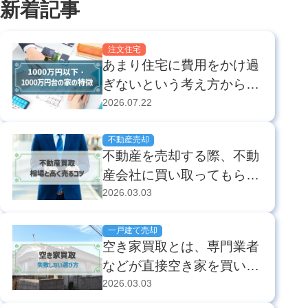
新着記事
注文住宅
あまり住宅に費用をかけ過
ぎないという考え方から、
1,000万円以下（または
2026.07.22
1,000万円台）のローコス
ト住宅に注目が集まってい
不動産売却
不動産を売却する際、不動
ます。 本記事では、以下
産会社に買い取ってもらう
の内容について解説しま
「不動産買取」は短期間で
2026.03.03
す。 この記事でわかるこ
売却できる半面、仲介を経
と 1,000万円台・1,...
て売却するよりも安くなっ
一戸建て売却
空き家買取とは、専門業者
てしまいます。 不動産の
などが直接空き家を買い取
買取依頼を検討している方
ってくれる、以下のような
2026.03.03
は、本記事でご紹介する高
売却方法のことです。 一