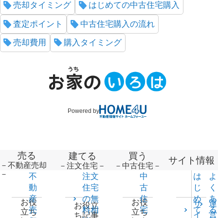
売却タイミング
はじめての中古住宅購入
査定ポイント
中古住宅購入の流れ
売却費用
購入タイミング
Powered by
売る
建てる
買う
サイト情報
－不動産売却
－注文住宅－
－中古住宅－
－
不
注文
中
は
よ
動
住宅
古
じ
く
産
の無
住
め
あ
お役
お役
サ
運
お役立
売
料相
宅
て
る
立ち
立ち
イ
営
ち記事