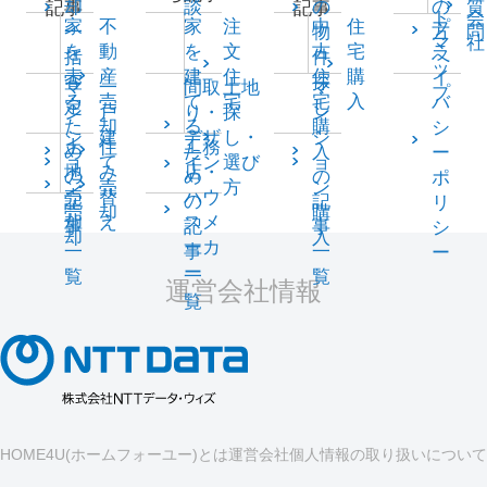
却
談
の
の
質
記事
記事
ト
会
家
不
家
注
中
住
プ
一
物
方
問
マ
社
を
動
を
文
古
宅
ラ
括
件
へ
ッ
売
産
建
住
住
購
イ
査
探
マ
一
間取
土地
マ
プ
る
売
て
宅
宅
入
バ
定
し
ン
戸
り・
探
ン
た
却
る
購
シ
シ
建
デザ
し・
シ
土
住
工務
め
た
入
ー
ョ
て
イン
選び
ョ
地
み
店・
の
め
の
ポ
ン
売
方
ン
売
替
ハウ
記
の
記
リ
売
却
購
却
え
スメ
事
記
事
シ
却
入
ーカ
一
事
一
ー
ー
覧
一
覧
運営会社情報
覧
HOME4U(ホームフォーユー)とは
運営会社
個人情報の取り扱いについて