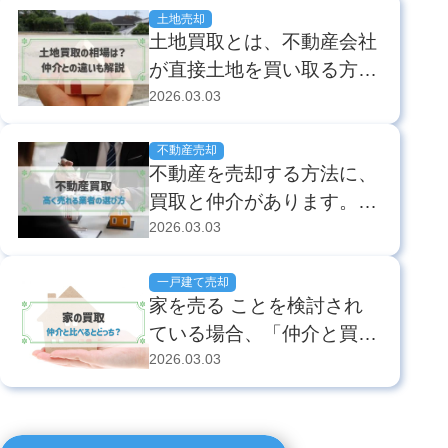
く売るコツや、安くなる理
般的な仲介とは異なり買主
土地売却
由などをぜひ参考に...
土地買取とは、不動産会社
を探す行為がないため、短
が直接土地を買い取る方法
期間で売却できる上にコス
です。短期間で土地の売却
2026.03.03
トをおさえた空き家売却を
ができ、仲介手数料がかか
実現できます。一方で、仲
らないなどのメリットがあ
不動産売却
介と比べて相場の5...
不動産を売却する方法に、
りますが、買取相場が仲介
買取と仲介があります。
の5〜8割程度まで下がるデ
買取は、不動産を早く売却
2026.03.03
メリットもあります。 土
して現金化したい場合に効
地買取を検討している方
果的な選択肢です。しか
一戸建て売却
は、仲介との違いや買取...
家を売る ことを検討され
し、適切な買取業者の選び
ている場合、「仲介と買取
方がわからない方も多いで
どちらに向いているかわか
2026.03.03
しょう。 本記事では、高
らない」といったお悩みが
値で売れる買取業者の選び
ある方も多いのではないで
方を詳しく解説しま...
しょうか。 不動産買取は