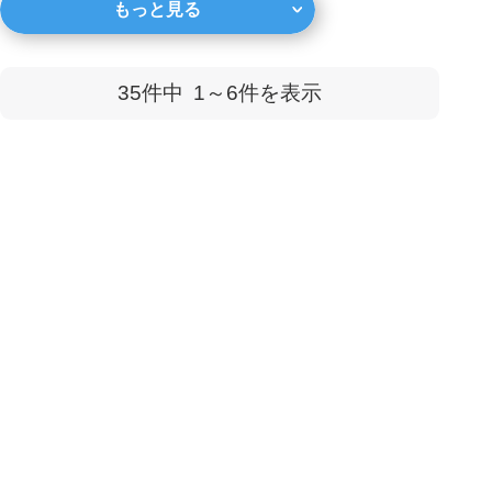
もっと見る
不動産会社（買取業者）が
直接物件を買い取る売却方
法のことで、短期間で契約
35件中
1～6
件を表示
が成立する上にコストを...
完全無料
最大6社
の査定価格を
まとめて比較で
より高く
！