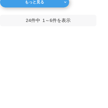
もっと見る
などが気になっているので
はないでしょうか。 この
記事では、マンションの築
24件中
1～6
件を表示
年数と売却の関係に...
完全無料
最大6社
の査定価格を
まとめて比較で
より高く
！