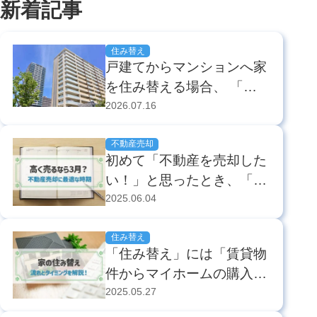
新着記事
住み替え
戸建てからマンションへ家
を住み替える場合、 「家
族から理解が得られない」
2026.07.16
「マンションの暮らしが心
配」 と悩みや不安を持つ
不動産売却
初めて「不動産を売却した
人もいることでしょう。
い！」と思ったとき、「今
近年はシニア世代を中心
が売り時なのか」「もっと
2025.06.04
に、戸建てからマンション
適切な時期があるのか」と
へ住み替えるケースが多く
いったことが心配になりま
住み替え
なっています...
「住み替え」には「賃貸物
すよね。せっかくなら、
件からマイホームの購入
「なるべく高く、早く、上
へ」「自宅を売却して新し
2025.05.27
手に売りたい！」と思うの
い物件を購入する」などさ