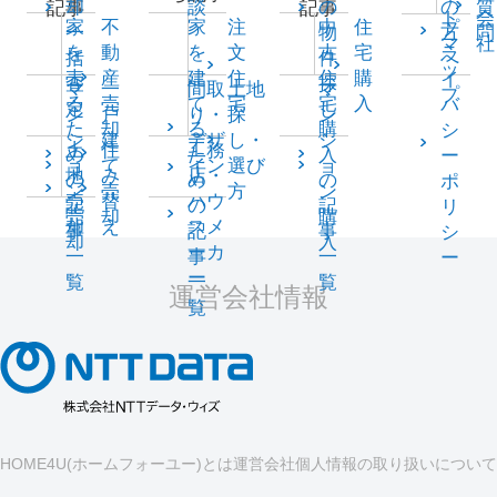
却
談
の
の
質
記事
記事
ト
会
家
不
家
注
中
住
プ
一
物
方
問
マ
社
を
動
を
文
古
宅
ラ
括
件
へ
ッ
売
産
建
住
住
購
イ
査
探
マ
一
間取
土地
マ
プ
る
売
て
宅
宅
入
バ
定
し
ン
戸
り・
探
ン
た
却
る
購
シ
シ
建
デザ
し・
シ
土
住
工務
め
た
入
ー
ョ
て
イン
選び
ョ
地
み
店・
の
め
の
ポ
ン
売
方
ン
売
替
ハウ
記
の
記
リ
売
却
購
却
え
スメ
事
記
事
シ
却
入
ーカ
一
事
一
ー
ー
覧
一
覧
運営会社情報
覧
HOME4U(ホームフォーユー)とは
運営会社
個人情報の取り扱いについて