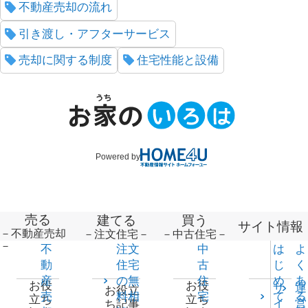
不動産売却の流れ
引き渡し・アフターサービス
売却に関する制度
住宅性能と設備
Powered by
売る
建てる
買う
サイト情報
－不動産売却
－注文住宅－
－中古住宅－
－
不
注文
中
は
よ
動
住宅
古
じ
く
産
の無
住
め
あ
お役
お役
サ
運
お役立
売
料相
宅
て
る
立ち
立ち
イ
営
ち記事