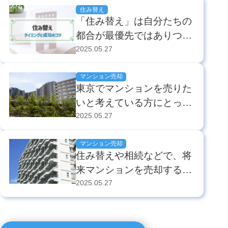
は当然です。 そもそも、
まざまなケースがありま
住み替え
不動産の売却に最適な時
「住み替え」は自分たちの
す。また、住み替えたい理
期...
都合が最優先ではありつつ
由も以下のように異なりま
も、できるだけ余計なお金
2025.05.27
す。 ライフスタイルの変
がかからないように、タイ
化（出産、子どもの進学、
ミングを見計らって行いた
マンション売却
子どもの独立、シニ...
東京でマンションを売りた
いものです。余計なお金が
いと考えている方にとっ
かからないようにするため
て、依然として売りやすい
2025.05.27
には、次の2つのうちのど
時期であると言えます。
ちらかが実現できるのが望
理由はいくつかあります
マンション売却
ましいですよね。手持ち
住み替えや相続などで、将
が、新築マンションの供給
の...
来マンションを売却する可
戸数の減少が、中古マンシ
能性のある方なら誰でも、
2025.05.27
ョンの価格を押し上げてい
売却のベストなタイミング
る大きな要因でしょう。東
や、築何年くらいまでなら
日本不動産流通機構（通...
買主が見つかりやすいのか