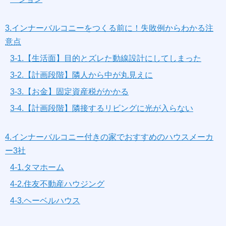
3.インナーバルコニーをつくる前に！失敗例からわかる注
意点
3-1.【生活面】目的とズレた動線設計にしてしまった
3-2.【計画段階】隣人から中が丸見えに
3-3.【お金】固定資産税がかかる
3-4.【計画段階】隣接するリビングに光が入らない
4.インナーバルコニー付きの家でおすすめのハウスメーカ
ー3社
4-1.タマホーム
4-2.住友不動産ハウジング
4-3.ヘーベルハウス