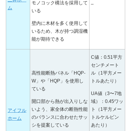
モノコック構法を採用して
–
ム
いる
壁内に木材を多く使用して
いるため、木が持つ調湿機
能が期待できる
C値：0.51平方
センチメート
高性能断熱パネル「HQP-
ル（1平方メー
W」や「HQP」を使用し
トルあたり）
ている
UA値（3〜7地
開口部から熱が出入りしな
域）：0.45ワッ
いよう、家全体の断熱性能
ト（1平方メー
アイフル
のバランスに合わせたサッ
トルケルビン
ホーム
シを提案している
あたり）