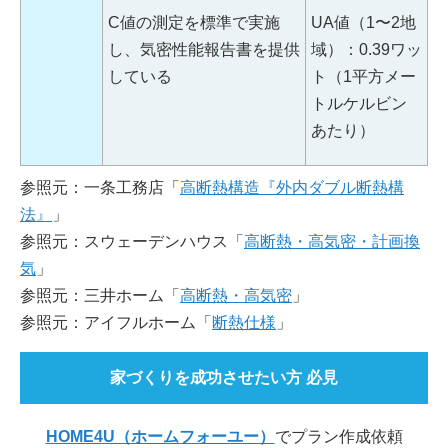
C値の測定を標準で実施
UA値（1〜2地
し、気密性能報告書を提供
域）：0.39ワッ
している
ト（1平方メー
トルケルビン
あたり）
参照元：一条工務店「
高断熱構造『外内ダブル断熱構
法』
」
参照元：スウェーデンハウス「
高断熱・高気密・計画換
気
」
参照元：三井ホーム「
高断熱・高気密
」
参照元：アイフルホーム「
断熱仕様
」
家づくりを成功させたい方 必見
HOME4U（ホームフォーユー）
でプラン作成依頼