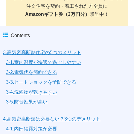
注文住宅を契約・着工された方全員に
Amazonギフト券（3万円分）
贈呈中！
Contents
3.高気密高断熱住宅の5つのメリット
3-1.室内温度が快適で過ごしやすい
3-2.電気代を節約できる
3-3.ヒートショックを予防できる
3-4.洗濯物が乾きやすい
3-5.防音効果が高い
4.高気密高断熱は必要ない？3つのデメリット
4-1.内部結露対策が必要