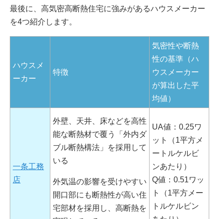
最後に、高気密高断熱住宅に強みがあるハウスメーカー
を4つ紹介します。
気密性や断熱
性の基準（ハ
ハウスメ
特徴
ウスメーカー
ーカー
が算出した平
均値）
外壁、天井、床などを高性
UA値：0.25ワ
能な断熱材で覆う「外内ダ
ット（1平方メ
ブル断熱構法」を採用して
ートルケルビ
いる
一条工務
ンあたり）
店
Q値：0.51ワッ
外気温の影響を受けやすい
ト（1平方メー
開口部にも断熱性が高い住
トルケルビン
宅部材を採用し、高断熱を