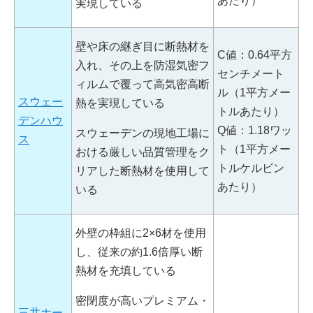
あたり）
実現している
壁や床の継ぎ目に断熱材を
C値：0.64平方
入れ、その上を防湿気密フ
センチメート
ィルムで覆って高気密高断
ル（1平方メー
スウェー
熱を実現している
トルあたり）
デンハウ
Q値：1.18ワッ
スウェーデンの現地工場に
ス
ト（1平方メー
おける厳しい品質管理をク
トルケルビン
リアした断熱材を使用して
あたり）
いる
外壁の枠組に2×6材を使用
し、従来の約1.6倍厚い断
熱材を充填している
密閉度が高いプレミアム・
三井ホー