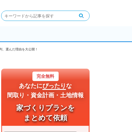
評判、選んだ理由を大公開！
完全無料
あなたに
ぴったり
な
間取り・資金計画・土地情報
家づくりプランを
まとめて依頼