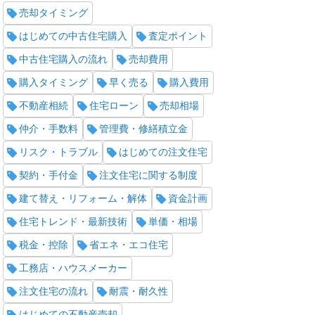
売却タイミング
はじめての中古住宅購入
査定ポイント
中古住宅購入の流れ
売却費用
購入タイミング
早く売る
購入費用
不動産相続
住宅ローン
売却相場
仲介・手数料
管理費・修繕積立金
リスク・トラブル
はじめての注文住宅
契約・手付金
注文住宅に関する制度
建て替え・リフォーム・解体
資金計画
住宅トレンド・最新技術
単価・相場
税金・控除
省エネ・エコ住宅
工務店・ハウスメーカー
注文住宅の流れ
耐震・耐久性
はじめての不動産売却