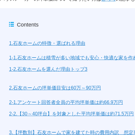
Contents
1.石友ホームの特徴・選ばれる理由
1-1.石友ホームは積雪が多い地域でも安心・快適な家を
1-2.石友ホームを選んだ理由トップ3
2.石友ホームの坪単価目安は60万～90万円
2-1.アンケート回答者全員の平均坪単価は約66.9万円
2-2.【30～40坪台】を対象とした平均坪単価は約71.5万円
3.【坪数別】石友ホームで家を建てた時の費用内訳 想定