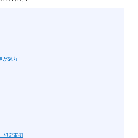
る点が魅力！
 想定事例