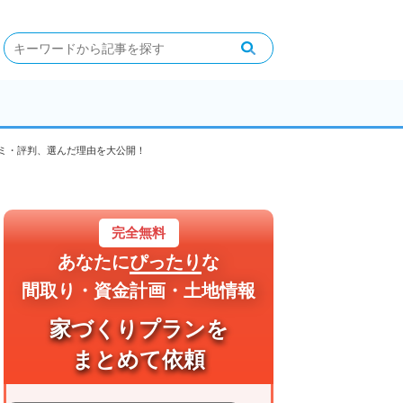
コミ・評判、選んだ理由を大公開！
完全無料
あなたに
ぴったり
な
間取り・資金計画・土地情報
家づくりプランを
まとめて依頼