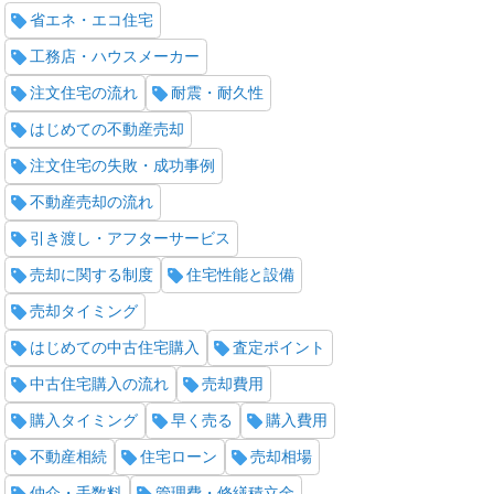
省エネ・エコ住宅
工務店・ハウスメーカー
注文住宅の流れ
耐震・耐久性
はじめての不動産売却
注文住宅の失敗・成功事例
不動産売却の流れ
引き渡し・アフターサービス
売却に関する制度
住宅性能と設備
売却タイミング
はじめての中古住宅購入
査定ポイント
中古住宅購入の流れ
売却費用
購入タイミング
早く売る
購入費用
不動産相続
住宅ローン
売却相場
仲介・手数料
管理費・修繕積立金