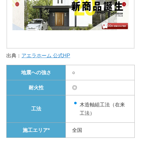
出典：
アエラホーム 公式HP
地震への強さ
○
耐火性
◎
木造軸組工法（在来
工法
工法）
施工エリア*
全国