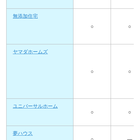
無添加住宅
○
○
ヤマダホームズ
○
○
ユニバーサルホーム
○
○
夢ハウス
○
―