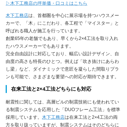
▷木下工務店の坪単価・口コミはこちら
木下工務店
は、首都圏を中心に展示場を持つハウスメー
カーで、「木」にこだわり、各工程で「マイスター」と
呼ばれる職人が施工を行っています。
創業65年の老舗でもあり、早くから2×4工法を取り入れ
たハウスメーカーでもあります。
完全自由設計に対応しており、幅広い設計デザイン、自
由度の高さも特長のひとつ。例えば「吹き抜けにあらわ
し梁」など、ダイナミックで意匠を凝らした間取りプラ
ンも可能で、さまざまな要望への対応が期待できます。
在来工法と2×4工法どちらにも対応
耐震性に関しては、高層ビルの制震技術にも使われてい
る制震システムを応用した「DUOフレーム工法」を標準
採用しています。
木下工務店
は在来工法と2×4工法の両
方を取り扱っていますが、制震システムはそのどちらに