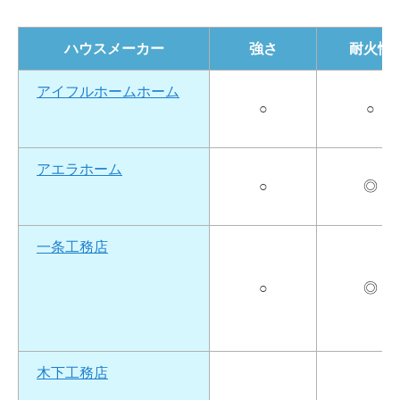
ハウスメーカー
強さ
耐火性
アイフルホームホーム
○
○
アエラホーム
○
◎
一条工務店
○
◎
木下工務店