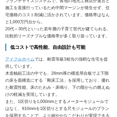
フランチャイズシステムで、各地の地元工務店が運営と
施工を直接行っているため中間マージンが発生せず、住
宅価格のコスト削減に活かされています。価格帯はなん
と1,000万円台から。
20代～30代といった若年層の子育て世代が建てられる、
比較的リーズナブルな価格帯が多く取り扱っています。
低コストで高性能、自由設計も可能
アイフルホーム
では、耐震等級3相当の強靭な住宅を提
供しています。
木造軸組工法の中でも、28mm厚の構造用合板で上下階
の床を面構造にする「剛床工法」を採用しており、優れ
た耐震性能、床のたわみ・床鳴り、下の階からの燃えぬ
けの軽減を実現しています。
また、1区切りを1,000mmとするメーターモジュールで
はなく、910mmを1区切りとする尺モジュールのプラン
を採用することで、より細やかなこだわりが実現できる