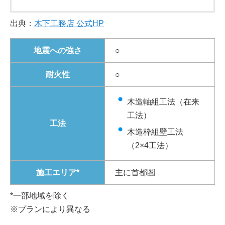
出典：
木下工務店 公式HP
地震への強さ
○
耐火性
○
木造軸組工法（在来
工法）
工法
木造枠組壁工法
（2×4工法）
施工エリア*
主に首都圏
*一部地域を除く
※プランにより異なる