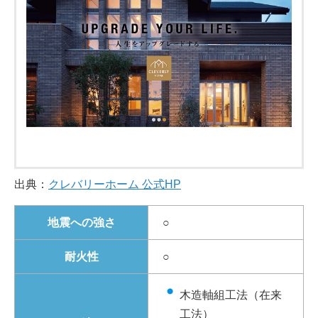
出典：
クレバリーホーム 公式HP
地震への強さ
○
耐火性
○
木造軸組工法（在来
工法）