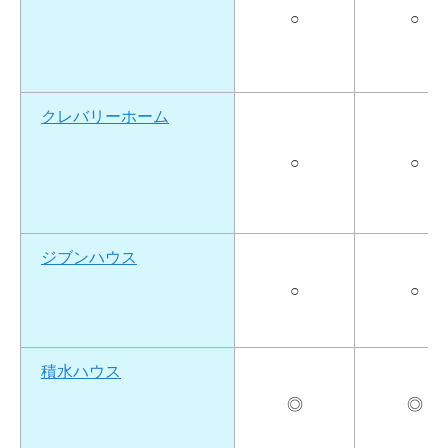
○
○
クレバリーホーム
○
○
ジブンハウス
○
○
積水ハウス
◎
◎