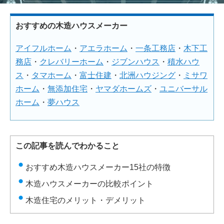
おすすめの木造ハウスメーカー
アイフルホーム
・
アエラホーム
・
一条工務店
・
木下工
務店
・
クレバリーホーム
・
ジブンハウス
・
積水ハウ
ス
・
タマホーム
・
富士住建
・
北洲ハウジング
・
ミサワ
ホーム
・
無添加住宅
・
ヤマダホームズ
・
ユニバーサル
ホーム
・
夢ハウス
この記事を読んでわかること
おすすめ木造ハウスメーカー15社の特徴
木造ハウスメーカーの比較ポイント
木造住宅のメリット・デメリット