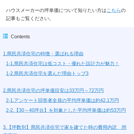
ハウスメーカーの坪単価について知りたい方は
こちら
の
記事もご覧ください。
Contents
1.県民共済住宅の特徴・選ばれる理由
1-1.県民共済住宅は低コスト・優れた設計力が魅力！
1-2.県民共済住宅を選んだ理由トップ3
2.県民共済住宅の坪単価目安は33万円～72万円
2-1.アンケート回答者全員の平均坪単価は約42.1万円
2-2.【30～40坪台】を対象とした平均坪単価は約53万円
3.【坪数別】県民共済住宅で家を建てた時の費用内訳 想