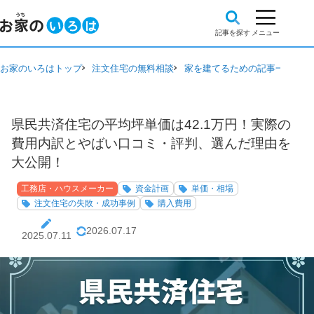
お家のいろはトップ
注文住宅の無料相談
家を建てるための記事一覧
工
県民共済住宅の平均坪単価は42.1万円！実際の
費用内訳とやばい口コミ・評判、選んだ理由を
大公開！
工務店・ハウスメーカー
資金計画
単価・相場
注文住宅の失敗・成功事例
購入費用
2026.07.17
2025.07.11