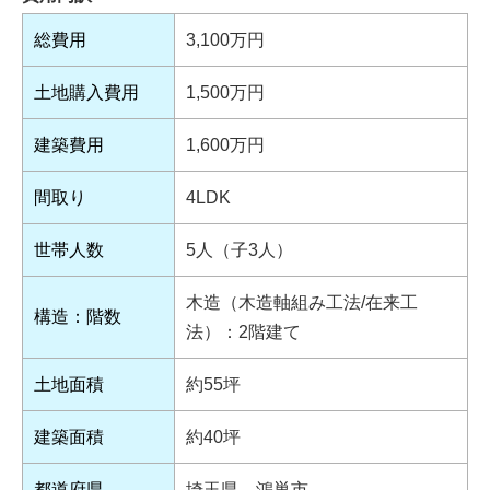
総費用
3,100万円
土地購入費用
1,500万円
建築費用
1,600万円
間取り
4LDK
世帯人数
5人（子3人）
木造（木造軸組み工法/在来工
構造：階数
法）：2階建て
土地面積
約55坪
建築面積
約40坪
都道府県
埼玉県 鴻巣市