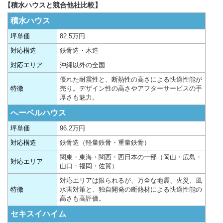
【積水ハウスと競合他社比較】
積水ハウス
坪単価
82.5万円
対応構造
鉄骨造・木造
対応エリア
沖縄以外の全国
優れた耐震性と、断熱性の高さによる快適性能が
特徴
売り。デザイン性の高さやアフターサービスの手
厚さも魅力。
へーベルハウス
坪単価
96.2万円
対応構造
鉄骨造（軽量鉄骨・重量鉄骨）
関東・東海・関西・西日本の一部（岡山・広島・
対応エリア
山口・福岡・佐賀）
対応エリアは限られるが、万全な地震、火災、風
特徴
水害対策と、独自開発の断熱材による快適性能の
高さも高評価。
セキスイハイム