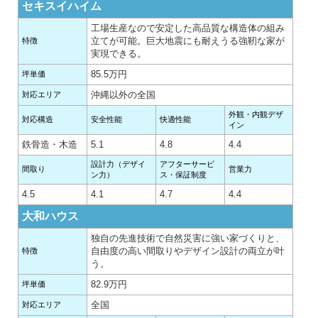
セキスイハイム
工場生産なので安定した高品質な構造体の組み
立てが可能。巨大地震にも耐えうる強靭な家が
特徴
実現できる。
85.5万円
坪単価
沖縄以外の全国
対応エリア
外観・内観デザ
対応構造
安全性能
快適性能
イン
鉄骨造・木造
5.1
4.8
4.4
設計力（デザイ
アフターサービ
間取り
営業力
ン力）
ス・保証制度
4.5
4.1
4.7
4.4
大和ハウス
独自の先進技術で自然災害に強い家づくりと、
自由度の高い間取りやデザイン設計の両立が叶
特徴
う。
82.9万円
坪単価
全国
対応エリア