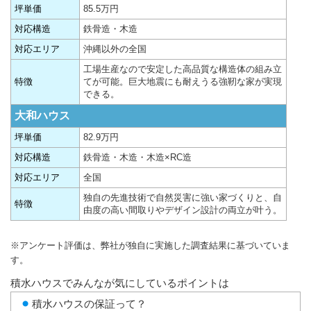
坪単価
85.5万円
対応構造
鉄骨造・木造
対応エリア
沖縄以外の全国
工場生産なので安定した高品質な構造体の組み立
特徴
てが可能。巨大地震にも耐えうる強靭な家が実現
できる。
大和ハウス
坪単価
82.9万円
対応構造
鉄骨造・木造・木造×RC造
対応エリア
全国
独自の先進技術で自然災害に強い家づくりと、自
特徴
由度の高い間取りやデザイン設計の両立が叶う。
※アンケート評価は、弊社が独自に実施した調査結果に基づいていま
す。
積水ハウスでみんなが気にしているポイントは
積水ハウスの保証って？