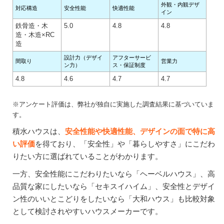
外観・内観デザ
対応構造
安全性能
快適性能
イン
鉄骨造・木
5.0
4.8
4.8
造・木造×RC
造
設計力（デザイ
アフターサービ
間取り
営業力
ン力）
ス・保証制度
4.8
4.6
4.7
4.7
※アンケート評価は、弊社が独自に実施した調査結果に基づいていま
す。
積水ハウスは、
安全性能や快適性能、デザインの面で特に高
い評価
を得ており、「安全性」や「暮らしやすさ」にこだわ
りたい方に選ばれていることがわかります。
一方、安全性能にこだわりたいなら「ヘーベルハウス」、高
品質な家にしたいなら「セキスイハイム」、安全性とデザイ
ン性のいいとこどりをしたいなら「大和ハウス」も比較対象
として検討されやすいハウスメーカーです。