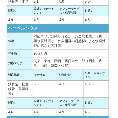
鉄骨造・木造
5.1
5.0
5.0
設計力（デザイ
アフターサービ
間取り
営業力
ン力）
ス・保証制度
4.9
4.8
4.9
4.8
へーベルハウス
対応エリアは限られるが、万全な地震、火災、
風水害対策と、独自開発の断熱材による快適性
特徴
能の高さも高評価。
96.2万円
坪単価
関東・東海・関西・西日本の一部（岡山・広
対応エリア
島・山口・福岡・佐賀）
外観・内観デザ
対応構造
安全性能
快適性能
イン
鉄骨造（軽量
5.3
4.7
4.8
鉄骨・重量鉄
骨）
設計力（デザイ
アフターサービ
間取り
営業力
ン力）
ス・保証制度
4.6
4.4
4.9
4.5