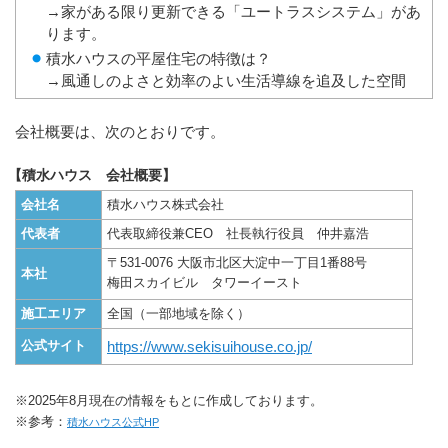
→家がある限り更新できる「ユートラスシステム」があ
ります。
積水ハウスの平屋住宅の特徴は？
→風通しのよさと効率のよい生活導線を追及した空間
会社概要は、次のとおりです。
【積水ハウス 会社概要】
会社名
積水ハウス株式会社
代表者
代表取締役兼CEO 社長執行役員 仲井嘉浩
〒531-0076 大阪市北区大淀中一丁目1番88号
本社
梅田スカイビル タワーイースト
施工エリア
全国（一部地域を除く）
公式サイト
https://www.sekisuihouse.co.jp/
※2025年8月現在の情報をもとに作成しております。
※参考：
積水ハウス公式HP