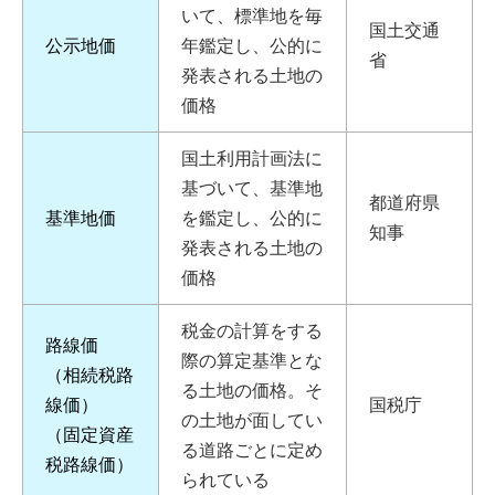
いて、標準地を毎
国土交通
公示地価
年鑑定し、公的に
省
発表される土地の
価格
国土利用計画法に
基づいて、基準地
都道府県
基準地価
を鑑定し、公的に
知事
発表される土地の
価格
税金の計算をする
路線価
際の算定基準とな
（相続税路
る土地の価格。そ
線価）
国税庁
の土地が面してい
（固定資産
る道路ごとに定め
税路線価）
られている