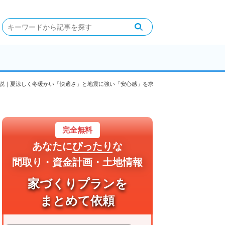
説｜夏涼しく冬暖かい「快適さ」と地震に強い「安心感」を求める方ならここ
完全無料
あなたに
ぴったり
な
間取り・資金計画・土地情報
家づくりプランを
まとめて依頼