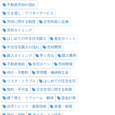
不動産売却の流れ
引き渡し・アフターサービス
売却に関する制度
住宅性能と設備
売却タイミング
はじめての中古住宅購入
査定ポイント
中古住宅購入の流れ
売却費用
購入タイミング
早く売る
購入費用
不動産相続
住宅ローン
売却相場
仲介・手数料
管理費・修繕積立金
リスク・トラブル
はじめての注文住宅
契約・手付金
注文住宅に関する制度
建て替え・リフォーム・解体
資金計画
住宅トレンド・最新技術
単価・相場
税金・控除
省エネ・エコ住宅