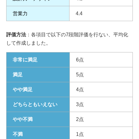
営業力
4.4
評価方法
：各項目で以下の7段階評価を行ない、平均化
して作成しました。
非常に満足
6点
満足
5点
やや満足
4点
どちらともいえない
3点
やや不満
2点
不満
1点