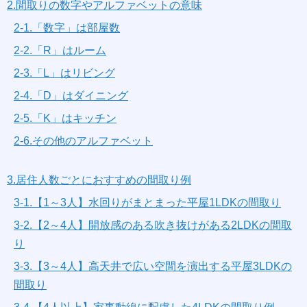
2.間取りの数字やアルファベットの意味
2-1.「数字」は部屋数
2-2.「R」はルーム
2-3.「L」はリビング
2-4.「D」はダイニング
2-5.「K」はキッチン
2-6.その他のアルファベット
3.居住人数ごとにおすすめの間取り例
3-1.【1～3人】水回りがまとまった平屋1LDKの間取り
3-2.【2～4人】開放感のある吹き抜けがある2LDKの間取
り
3-3.【3～4人】高天井で広い空間を演出する平屋3LDKの
間取り