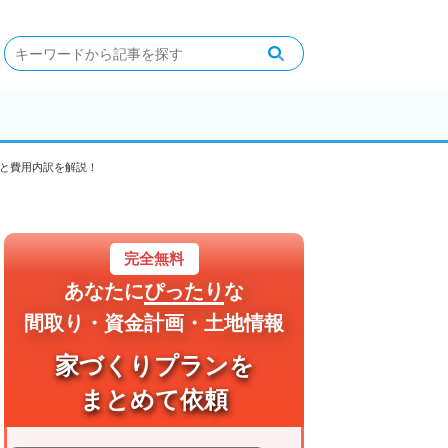
例と費用内訳を解説！
完全無料
あなたに
ぴったり
な
間取り・資金計画・土地情報
家づくりプランを
まとめて依頼