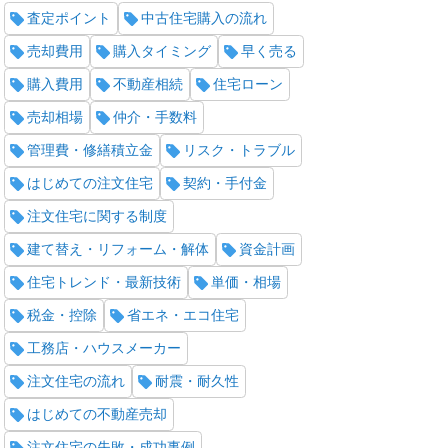
査定ポイント
中古住宅購入の流れ
売却費用
購入タイミング
早く売る
購入費用
不動産相続
住宅ローン
売却相場
仲介・手数料
管理費・修繕積立金
リスク・トラブル
はじめての注文住宅
契約・手付金
注文住宅に関する制度
建て替え・リフォーム・解体
資金計画
住宅トレンド・最新技術
単価・相場
税金・控除
省エネ・エコ住宅
工務店・ハウスメーカー
注文住宅の流れ
耐震・耐久性
はじめての不動産売却
注文住宅の失敗・成功事例