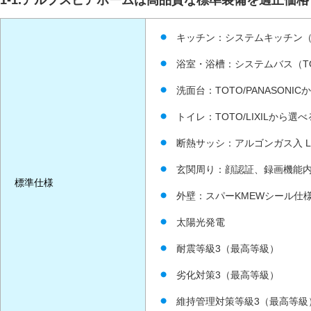
キッチン：システムキッチン（TOCLAS
浴室・浴槽：システムバス（TOTO/
洗面台：TOTO/PANASONI
トイレ：TOTO/LIXILから選べ
断熱サッシ：アルゴンガス入 L
玄関周り：顔認証、録画機能
標準仕様
外壁：スパーKMEWシール仕
太陽光発電
耐震等級3（最高等級）
劣化対策3（最高等級）
維持管理対策等級3（最高等級