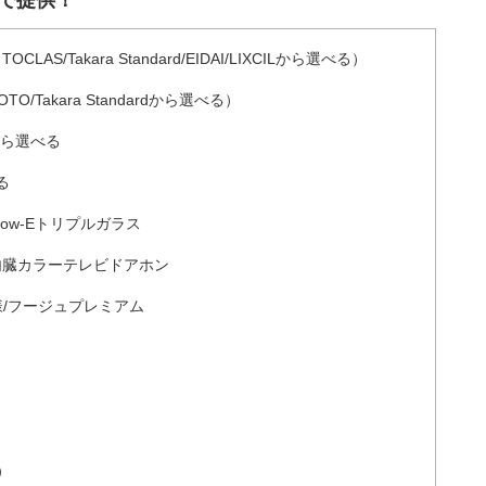
/Takara Standard/EIDAI/LIXCILから選べる）
Takara Standardから選べる）
Cから選べる
る
ow-Eトリプルガラス
内臓カラーテレビドアホン
様/フージュプレミアム
）