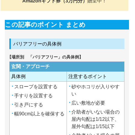
Amazonギフト券（3万円分）
贈呈中！
この記事のポイント まとめ
バリアフリーの具体例
【場所別 「バリアフリー」の具体例】
玄関・アプローチ
具体例
注意するポイント
スロープを設置する
砂やホコリが入りやす
い
手すりを設置する
広い敷地が必要
引き戸にする
介助者がいない場合の
幅90cm以上を確保する
屋内勾配は1/12以下、
屋外勾配は1/15以下