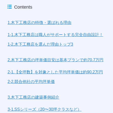
Contents
1.木下工務店の特徴・選ばれる理由
1-1.木下工務店は職人がサポートする完全自由設計！
1-2.木下工務店を選んだ理由トップ3
2.木下工務店の坪単価目安は基本プランで約70.7万円
2-1.【全坪数】を対象とした平均坪単価は約90.2万円
2-2.競合他社の平均坪単価
3.木下工務店の建築事例紹介
3-1.SSシリーズ（20〜30坪クラスなど）