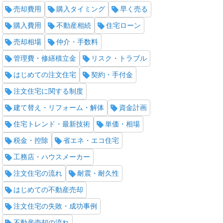
売却費用
購入タイミング
早く売る
購入費用
不動産相続
住宅ローン
売却相場
仲介・手数料
管理費・修繕積立金
リスク・トラブル
はじめての注文住宅
契約・手付金
注文住宅に関する制度
建て替え・リフォーム・解体
資金計画
住宅トレンド・最新技術
単価・相場
税金・控除
省エネ・エコ住宅
工務店・ハウスメーカー
注文住宅の流れ
耐震・耐久性
はじめての不動産売却
注文住宅の失敗・成功事例
不動産売却の流れ