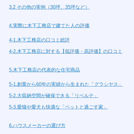
3.2 その他の実例（30坪、35坪など）
4.実際に木下工務店で建てた人の評価
4-1.木下工務店の口コミ総評
4-2.木下工務店に対する【低評価・高評価】の口コミ
5.木下工務店の代表的な住宅商品
5-1.創業から60年の実績から生まれた「グラシヤス」
5-2.大収納空間が確保できる「リベルテ」
5-3.愛猫や愛犬も快適な「ペットと過ごす家」
6.ハウスメーカーの選び方