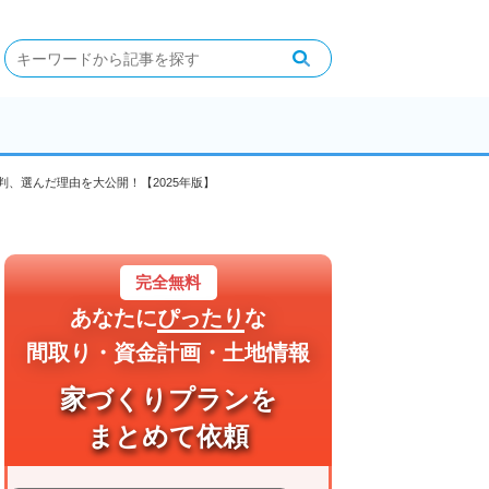
判、選んだ理由を大公開！【2025年版】
完全無料
あなたに
ぴったり
な
間取り・資金計画・土地情報
家づくりプランを
まとめて依頼