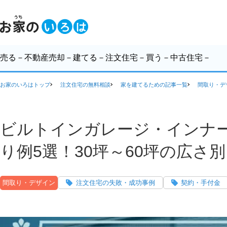
売る
－不動産売却－
建てる
－注文住宅－
買う
－中古住宅－
お家のいろはトップ
注文住宅の無料相談
家を建てるための記事一覧
間取り・デ
ビルトインガレージ・インナ
り例5選！30坪～60坪の広さ
間取り・デザイン
注文住宅の失敗・成功事例
契約・手付金