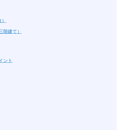
台）
・三階建て）
イント