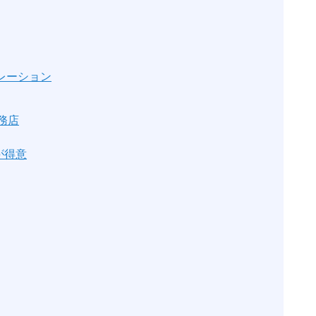
レーション
務店
が得意