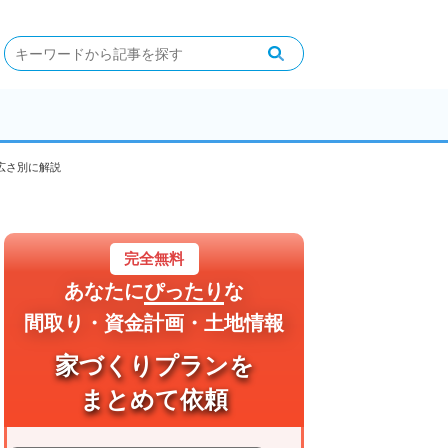
広さ別に解説
完全無料
あなたに
ぴったり
な
間取り・資金計画・土地情報
家づくりプランを
まとめて依頼