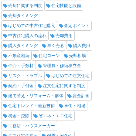
売却に関する制度
住宅性能と設備
売却タイミング
はじめての中古住宅購入
査定ポイント
中古住宅購入の流れ
売却費用
購入タイミング
早く売る
購入費用
不動産相続
住宅ローン
売却相場
仲介・手数料
管理費・修繕積立金
リスク・トラブル
はじめての注文住宅
契約・手付金
注文住宅に関する制度
建て替え・リフォーム・解体
資金計画
住宅トレンド・最新技術
単価・相場
税金・控除
省エネ・エコ住宅
工務店・ハウスメーカー
注文住宅の流れ
耐震・耐久性