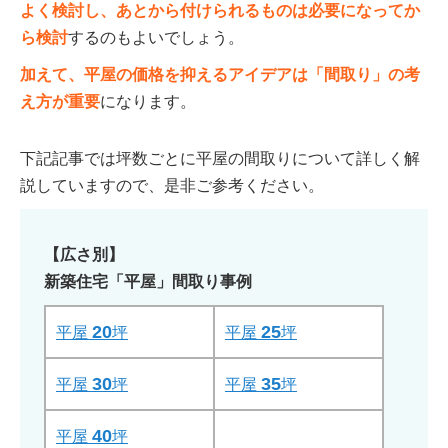
よく検討し、あとから付けられるものは必要になってか
ら検討
するのもよいでしょう。
加えて、平屋の価格を抑えるアイデアは「間取り」の考
え方が重要
になります。
下記記事では坪数ごとに平屋の間取りについて詳しく解
説していますので、是非ご参考ください。
【広さ別】
新築住宅「平屋」間取り事例
20
25
平屋
坪
平屋
坪
30
35
平屋
坪
平屋
坪
40
平屋
坪