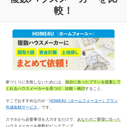
較！
家づくりに失敗しないためには、
自分に合ったプランを提案して
くれるハウスメーカーを見つけ、比較・検討
すること。
そこでおすすめなのが「
HOME4U（ホームフォーユー）プラン
作成依頼サービス
」です。
スマホから必要事項を入力するだけで、
あなたのご要望に沿った
ハウスメーカーを複数社ピックアップ
。