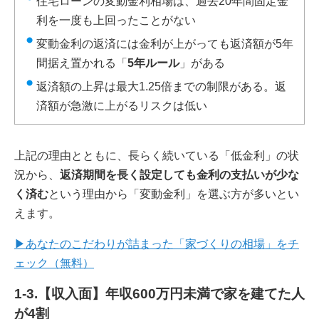
住宅ローンの変動金利相場は、過去20年間固定金
利を一度も上回ったことがない
変動金利の返済には金利が上がっても返済額が5年
間据え置かれる「
5年ルール
」がある
返済額の上昇は最大1.25倍までの制限がある。返
済額が急激に上がるリスクは低い
上記の理由とともに、長らく続いている「低金利」の状
況から、
返済期間を長く設定しても金利の支払いが少な
く済む
という理由から「変動金利」を選ぶ方が多いとい
えます。
▶あなたのこだわりが詰まった「家づくりの相場」をチ
ェック（無料）
1-3.【収入面】年収600万円未満で家を建てた人
が4割