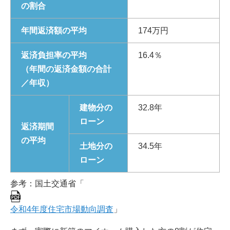
の割合
年間返済額の平均
174万円
返済負担率の平均
16.4％
（年間の返済金額の合計
／年収）
建物分の
32.8年
ローン
返済期間
の平均
土地分の
34.5年
ローン
参考：国土交通省「
令和4年度住宅市場動向調査
」