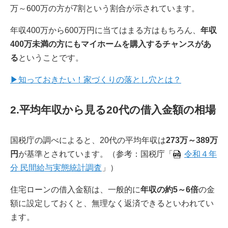
万～600万の方が7割という割合が示されています。
年収400万から600万円に当てはまる方はもちろん、
年収
400万未満の方にもマイホームを購入するチャンスがあ
る
ということです。
▶知っておきたい！家づくりの落とし穴とは？
2.平均年収から見る20代の借入金額の相場
国税庁の調べによると、20代の平均年収は
273万～389万
円
が基準とされています。（参考：国税庁「
令和４年
分 民間給与実態統計調査
」）
住宅ローンの借入金額は、一般的に
年収の約5～6倍
の金
額に設定しておくと、無理なく返済できるといわれてい
ます。