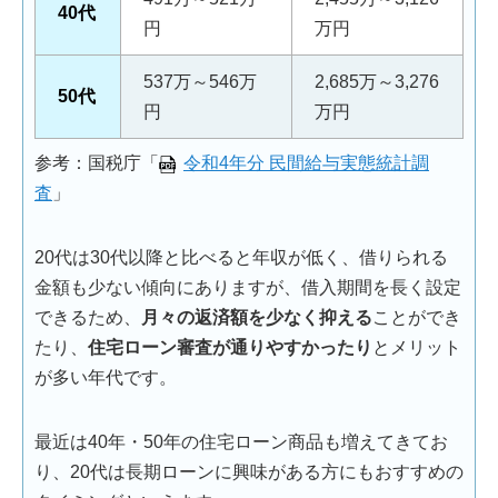
40代
円
万円
537万～546万
2,685万～3,276
50代
円
万円
参考：国税庁「
令和4年分 民間給与実態統計調
査
」
20代は30代以降と比べると年収が低く、借りられる
金額も少ない傾向にありますが、借入期間を長く設定
できるため、
月々の返済額を少なく抑える
ことができ
たり、
住宅ローン審査が通りやすかったり
とメリット
が多い年代です。
最近は40年・50年の住宅ローン商品も増えてきてお
り、20代は長期ローンに興味がある方にもおすすめの