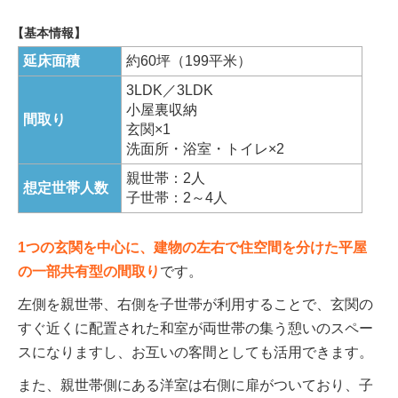
【基本情報】
延床面積
約60坪（199平米）
3LDK／3LDK
小屋裏収納
間取り
玄関×1
洗面所・浴室・トイレ×2
親世帯：2人
想定世帯人数
子世帯：2～4人
1つの玄関を中心に、建物の左右で住空間を分けた平屋
の一部共有型の間取り
です。
左側を親世帯、右側を子世帯が利用することで、玄関の
すぐ近くに配置された和室が両世帯の集う憩いのスペー
スになりますし、お互いの客間としても活用できます。
また、親世帯側にある洋室は右側に扉がついており、子