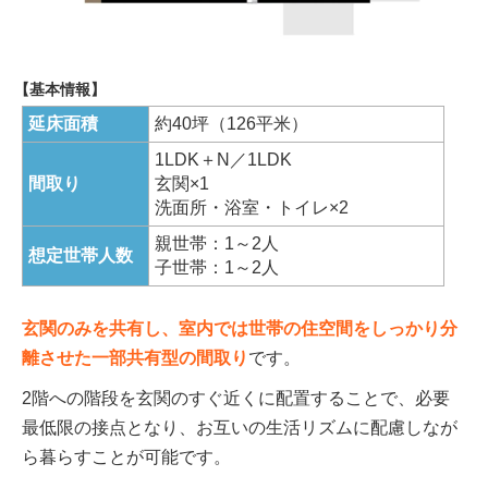
【基本情報】
延床面積
約40坪（126平米）
1LDK＋N／1LDK
間取り
玄関×1
洗面所・浴室・トイレ×2
親世帯：1～2人
想定世帯人数
子世帯：1～2人
玄関のみを共有し、室内では世帯の住空間をしっかり分
離させた一部共有型の間取り
です。
2階への階段を玄関のすぐ近くに配置することで、必要
最低限の接点となり、お互いの生活リズムに配慮しなが
ら暮らすことが可能です。