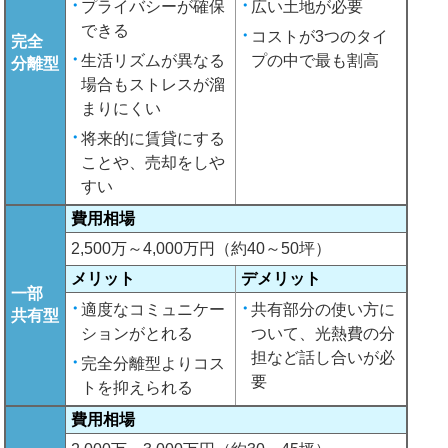
プライバシーが確保
広い土地が必要
できる
コストが3つのタイ
完全
生活リズムが異なる
プの中で最も割高
分離型
場合もストレスが溜
まりにくい
将来的に賃貸にする
ことや、売却をしや
すい
費用相場
2,500万～4,000万円（約40～50坪）
メリット
デメリット
一部
適度なコミュニケー
共有部分の使い方に
共有型
ションがとれる
ついて、光熱費の分
担など話し合いが必
完全分離型よりコス
要
トを抑えられる
費用相場