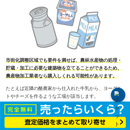
市街化調整区域でも要件を満せば、農林水産物の処理・
貯蔵・加工に必要な建築物を立てることができるため、
農産物加工業者なら購入しくれる可能性があります。
たとえば近隣の酪農家から仕入れた牛乳から、ヨーグル
トやチーズを作るような工場が該当します。
近年は農林漁業者が原材料供給だけではなく、加工から
流通、販売まで行うことも増えています。こうした6次
産業化は、地方創生の起爆剤となることから国も推奨し