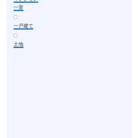
一室
一戸建て
土地
ビル一室
店舗・事務所
倉庫
マンション
一棟