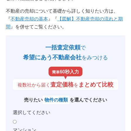
不動産の売却について基礎から詳しく知りたい方は、
『
不動産売却の基本
』『
【図解】不動産売却の流れと期
間
』を併せてご覧ください。
一括査定依頼
で
希望にあう不動産会社
をみつける
60秒入力
簡単
査定価格
まとめて比較
複数社から届く
を
売りたい
物件の種類
を選んでください
選択してください
マンション