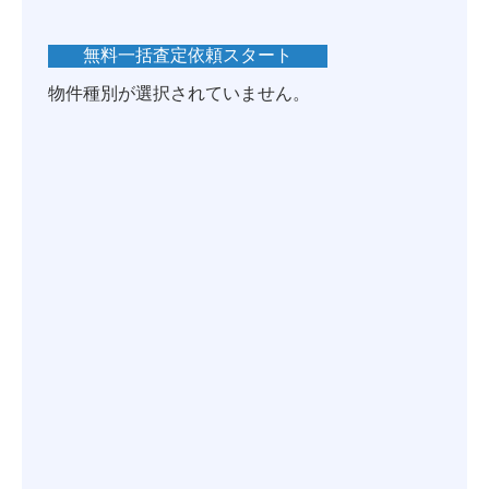
物件を再選択
無料
一括査定依頼スタート
物件種別が選択されていません。
査定をご希望のマンション名を教えてください。
マンション名を選択して
▼一括査定依頼スタート
▼
「広尾まんし」
の検索結果はありませんでした
検索リストにマンション名が無い場合も
査定依頼ができます
下部の「査定依頼スタート」からお進みください
を
査定依頼スタート