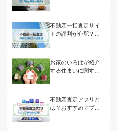
買取・仲介の違いと
注意点
不動産一括査定サイ
トの評判が心配？よ
くある口コミや注意
点、おすすめサイト
をご紹介
お家のいろはが紹介
する住まいに関する
サービス
不動産査定アプリと
は？おすすめアプリ5
選と使用のメリット
デメリット