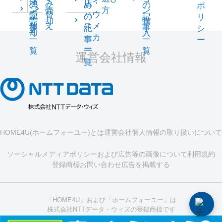
地
み
店・
の
め
の
ポ
ン
売
方
ン
売
替
ハウ
記
の
記
リ
売
却
購
却
え
スメ
事
記
事
シ
却
入
ーカ
一
事
一
ー
ー
覧
一
覧
運営会社情報
覧
HOME4U(ホームフォーユー)とは
運営会社
個人情報の取り扱いについて
ソーシャルメディアポリシーおよび広告等の画像について
利用規約
登録商標
お問い合わせ
広告を掲載する
「HOME4U」および「ホームフォーユー」は
株式会社NTTデータ・ウィズの登録商標です