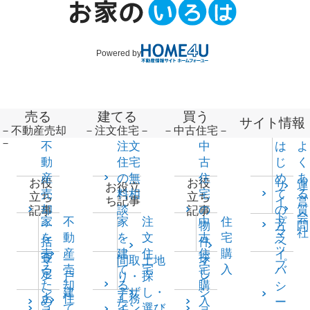
Powered by
売る
建てる
買う
サイト情報
－不動産売却
－注文住宅－
－中古住宅－
－
不
注文
中
は
よ
動
住宅
古
じ
く
産
の無
住
め
あ
お役
お役
サ
運
お役立
売
料相
宅
て
る
立ち
立ち
イ
営
ち記事
却
談
の
の
質
記事
記事
ト
会
家
不
家
注
中
住
プ
一
物
方
問
マ
社
を
動
を
文
古
宅
ラ
括
件
へ
ッ
売
産
建
住
住
購
イ
査
探
マ
一
間取
土地
マ
プ
る
売
て
宅
宅
入
バ
定
し
ン
戸
り・
探
ン
た
却
る
購
シ
シ
建
デザ
し・
シ
土
住
工務
め
た
入
ー
ョ
て
イン
選び
ョ