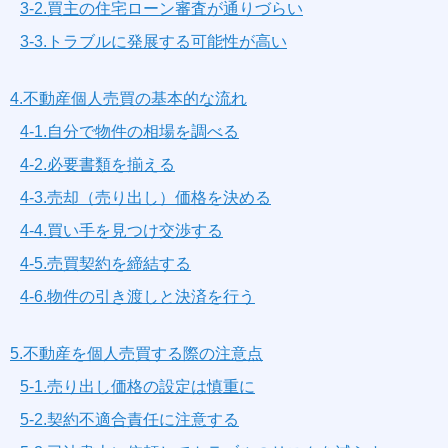
3-2.買主の住宅ローン審査が通りづらい
3-3.トラブルに発展する可能性が高い
4.不動産個人売買の基本的な流れ
4-1.自分で物件の相場を調べる
4-2.必要書類を揃える
4-3.売却（売り出し）価格を決める
4-4.買い手を見つけ交渉する
4-5.売買契約を締結する
4-6.物件の引き渡しと決済を行う
5.不動産を個人売買する際の注意点
5-1.売り出し価格の設定は慎重に
5-2.契約不適合責任に注意する