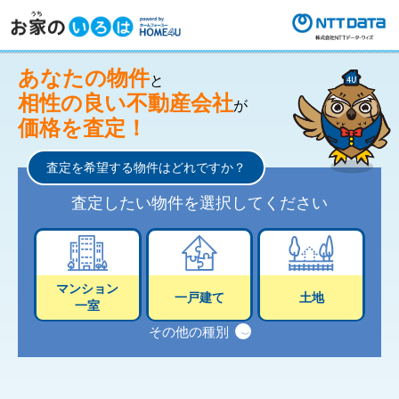
あなたの物件
と
相性の良い不動産会社
が
価格を査定！
査定を希望する物件はどれですか？
査定したい物件を選択してください
マンション
一戸建て
土地
一室
その他の種別