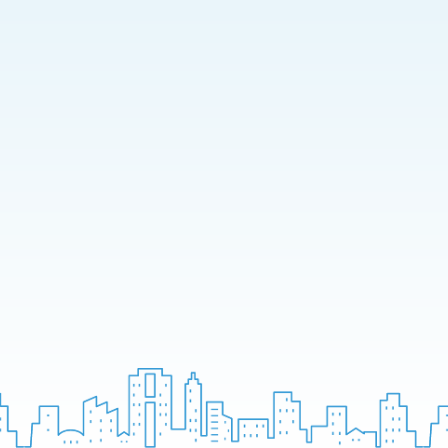
店舗・事務所
マンション
ビル一室
アパート一棟
ビル一棟
その他
倉庫
一棟