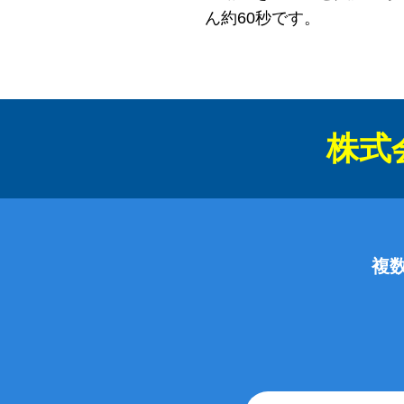
ん約60秒です。
株式
複