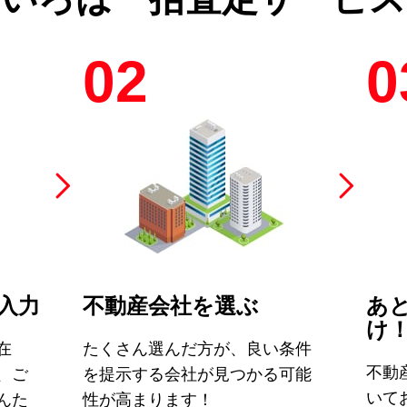
02
0
入力
不動産会社を選ぶ
あ
け
在
たくさん選んだ方が、良い条件
不動
、ご
を提示する会社が見つかる可能
いて
んた
性が高まります！