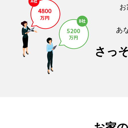
お
あ
さっ
お家