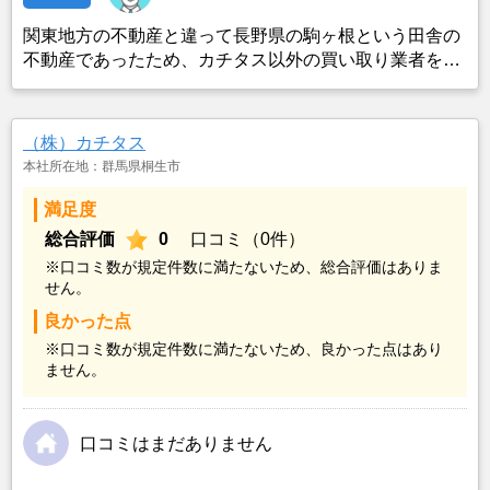
関東地方の不動産と違って長野県の駒ヶ根という田舎の
不動産であったため、カチタス以外の買い取り業者をみ
つけることができなかったことがカチタスを選んだ一番
の理由。売却金額については不満もあったが、いつまで
も空き家の状態で不動産を残しておけないと考えて売却
（株）カチタス
を決めた。
本社所在地：群馬県桐生市
満足度
総合評価
0
口コミ（0件）
※口コミ数が規定件数に満たないため、総合評価はありま
せん。
良かった点
※口コミ数が規定件数に満たないため、良かった点はあり
ません。
口コミはまだありません