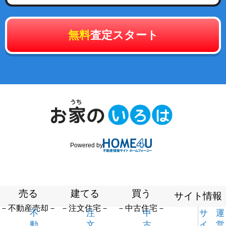
無料
査定スタート
Powered by
売る
建てる
買う
サイト情報
－不動産売却－
－注文住宅－
－中古住宅－
不
注
中
サ
運
動
文
古
イ
営