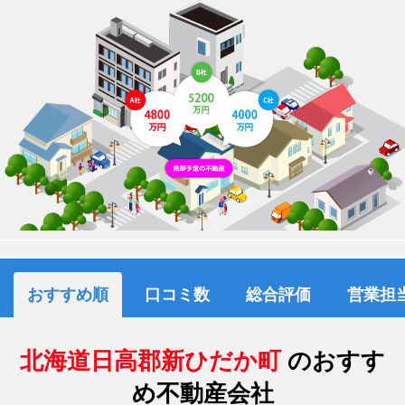
おすすめ順
口コミ数
総合評価
営業担
北海道日高郡新ひだか町
のおすす
め不動産会社