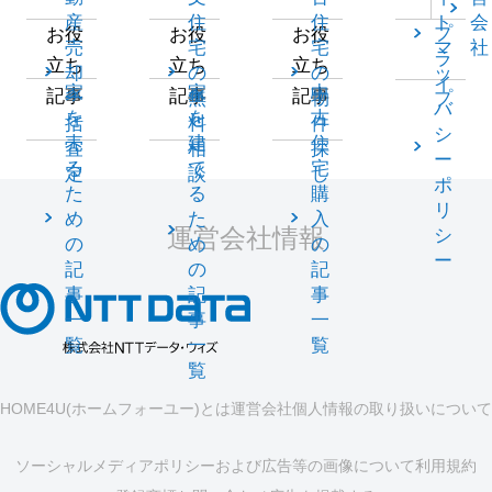
産
住
住
ト
会
プ
お役
お役
お役
売
宅
宅
マ
社
ラ
立ち
立ち
立ち
却
の
の
ッ
イ
家
家
中
記事
記事
記事
一
無
物
プ
バ
を
を
古
括
料
件
シ
売
建
住
査
相
探
ー
る
て
宅
定
談
し
ポ
た
る
購
リ
め
た
入
運営会社情報
シ
の
め
の
ー
記
の
記
事
記
事
一
事
一
覧
一
覧
覧
HOME4U(ホームフォーユー)とは
運営会社
個人情報の取り扱いについて
ソーシャルメディアポリシーおよび広告等の画像について
利用規約