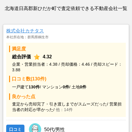
北海道日高郡新ひだか町で査定依頼できる不動産会社一覧
株式会社カチタス
本社所在地：群馬県桐生市
満足度
総合評価
4.32
企業・営業担当者：4.38 / 売却価格：4.46 / 売却スピード：
3.88
口コミ数(130件)
一戸建て
130件
/
マンション
0件
/
土地
0件
良かった点
査定から売却完了・引き渡しまでがスムーズだった/
営業担
当者の対応が早かった/
他：14件
口コミ
50代/男性