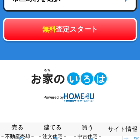
無料
査定スタート
Powered by
売る
建てる
買う
サイト情報
－不動産売却－
－注文住宅－
－中古住宅－
不
注
中
サ
運