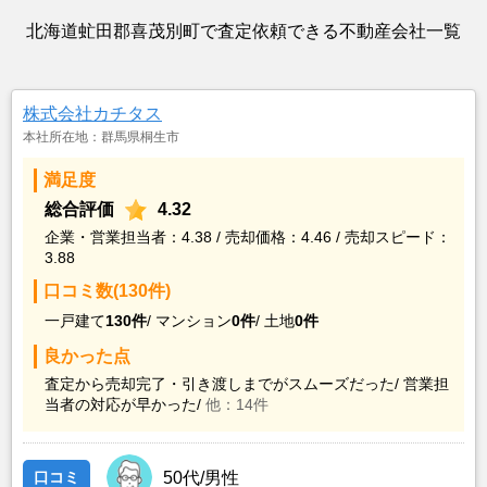
北海道虻田郡喜茂別町で査定依頼できる不動産会社一覧
株式会社カチタス
本社所在地：群馬県桐生市
満足度
総合評価
4.32
企業・営業担当者：4.38 / 売却価格：4.46 / 売却スピード：
3.88
口コミ数(130件)
一戸建て
130件
/
マンション
0件
/
土地
0件
良かった点
査定から売却完了・引き渡しまでがスムーズだった/
営業担
当者の対応が早かった/
他：14件
口コミ
50代/男性