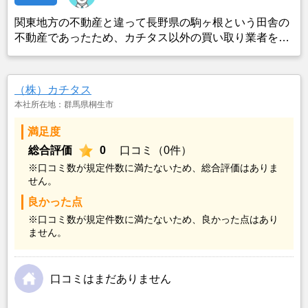
関東地方の不動産と違って長野県の駒ヶ根という田舎の
不動産であったため、カチタス以外の買い取り業者をみ
つけることができなかったことがカチタスを選んだ一番
の理由。売却金額については不満もあったが、いつまで
も空き家の状態で不動産を残しておけないと考えて売却
（株）カチタス
を決めた。
本社所在地：群馬県桐生市
満足度
総合評価
0
口コミ（0件）
※口コミ数が規定件数に満たないため、総合評価はありま
せん。
良かった点
※口コミ数が規定件数に満たないため、良かった点はあり
ません。
口コミはまだありません