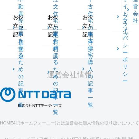
動
文
古
イ
営
産
住
住
ト
会
プ
お役
お役
お役
売
宅
宅
マ
社
ラ
立ち
立ち
立ち
却
の
の
ッ
イ
家
家
中
記事
記事
記事
一
無
物
プ
バ
を
を
古
括
料
件
シ
売
建
住
査
相
探
ー
る
て
宅
定
談
し
ポ
た
る
購
リ
め
た
入
運営会社情報
シ
の
め
の
ー
記
の
記
事
記
事
一
事
一
覧
一
覧
覧
HOME4U(ホームフォーユー)とは
運営会社
個人情報の取り扱いについて
ソーシャルメディアポリシーおよび広告等の画像について
利用規約