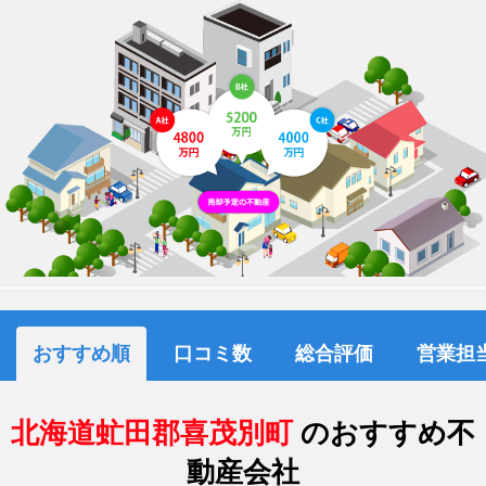
おすすめ順
口コミ数
総合評価
営業担
北海道虻田郡喜茂別町
のおすすめ不
動産会社