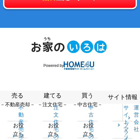
Powered by
売る
建てる
買う
サイト情報
－不動産売却－
－注文住宅－
－中古住宅－
不
注
中
サ
運
動
文
古
イ
営
産
住
住
ト
会
プ
お役
お役
お役
売
宅
宅
マ
社
ラ
立ち
立ち
立ち
却
の
の
ッ
イ