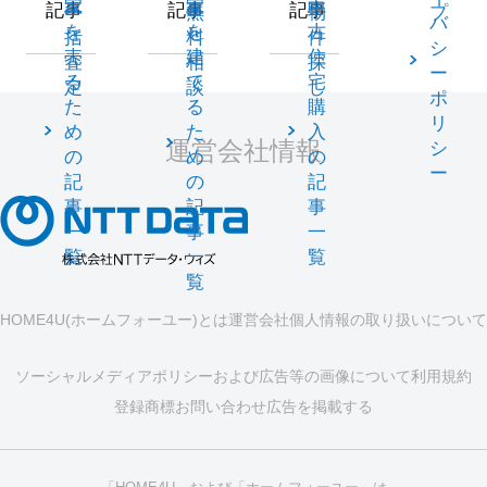
家
家
中
記事
記事
記事
一
無
物
プ
バ
を
を
古
括
料
件
シ
売
建
住
査
相
探
ー
る
て
宅
定
談
し
ポ
た
る
購
リ
め
た
入
運営会社情報
シ
の
め
の
ー
記
の
記
事
記
事
一
事
一
覧
一
覧
覧
HOME4U(ホームフォーユー)とは
運営会社
個人情報の取り扱いについて
ソーシャルメディアポリシーおよび広告等の画像について
利用規約
登録商標
お問い合わせ
広告を掲載する