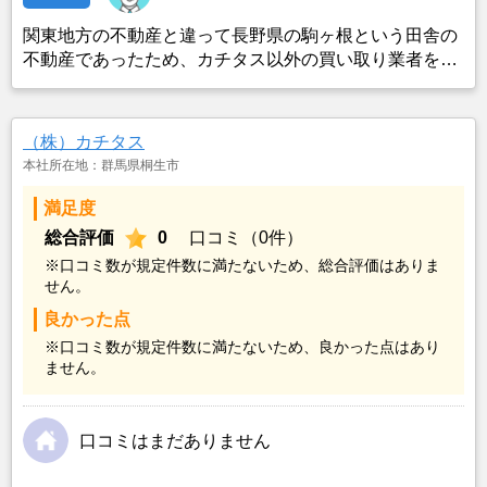
関東地方の不動産と違って長野県の駒ヶ根という田舎の
不動産であったため、カチタス以外の買い取り業者をみ
つけることができなかったことがカチタスを選んだ一番
の理由。売却金額については不満もあったが、いつまで
も空き家の状態で不動産を残しておけないと考えて売却
（株）カチタス
を決めた。
本社所在地：群馬県桐生市
満足度
総合評価
0
口コミ（0件）
※口コミ数が規定件数に満たないため、総合評価はありま
せん。
良かった点
※口コミ数が規定件数に満たないため、良かった点はあり
ません。
口コミはまだありません