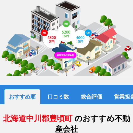
おすすめ順
口コミ数
総合評価
営業担
北海道中川郡豊頃町
のおすすめ不動
産会社