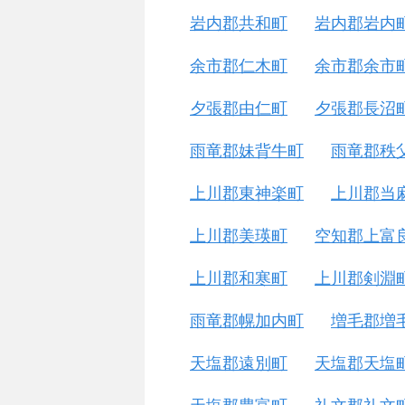
岩内郡共和町
岩内郡岩内
余市郡仁木町
余市郡余市
夕張郡由仁町
夕張郡長沼
雨竜郡妹背牛町
雨竜郡秩
上川郡東神楽町
上川郡当
上川郡美瑛町
空知郡上富
上川郡和寒町
上川郡剣淵
雨竜郡幌加内町
増毛郡増
天塩郡遠別町
天塩郡天塩