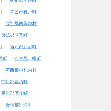
町
網走郡美幌町
町
常呂郡置戸町
紋別郡西興部村
勇払郡厚真町
町
新冠郡新冠町
更町
河東郡士幌町
河西郡中札内村
中川郡豊頃町
厚岸郡厚岸町
野付郡別海町