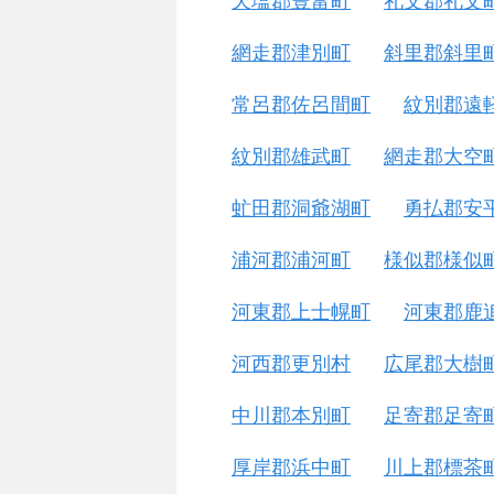
天塩郡豊富町
礼文郡礼文
網走郡津別町
斜里郡斜里
常呂郡佐呂間町
紋別郡遠
紋別郡雄武町
網走郡大空
虻田郡洞爺湖町
勇払郡安
浦河郡浦河町
様似郡様似
河東郡上士幌町
河東郡鹿
河西郡更別村
広尾郡大樹
中川郡本別町
足寄郡足寄
厚岸郡浜中町
川上郡標茶