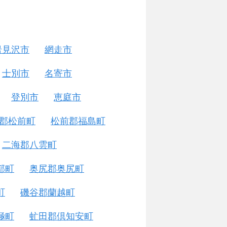
岩見沢市
網走市
士別市
名寄市
登別市
恵庭市
郡松前町
松前郡福島町
二海郡八雲町
部町
奥尻郡奥尻町
町
磯谷郡蘭越町
極町
虻田郡倶知安町