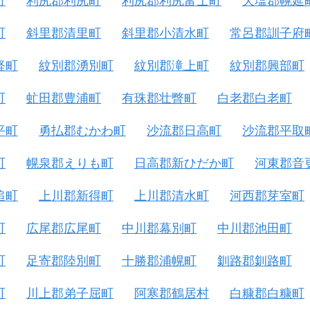
町
利尻郡利尻町
利尻郡利尻富士町
天塩郡幌延
町
斜里郡清里町
斜里郡小清水町
常呂郡訓子府
軽町
紋別郡湧別町
紋別郡滝上町
紋別郡興部町
町
虻田郡豊浦町
有珠郡壮瞥町
白老郡白老町
平町
勇払郡むかわ町
沙流郡日高町
沙流郡平取
町
幌泉郡えりも町
日高郡新ひだか町
河東郡音
追町
上川郡新得町
上川郡清水町
河西郡芽室町
町
広尾郡広尾町
中川郡幕別町
中川郡池田町
町
足寄郡陸別町
十勝郡浦幌町
釧路郡釧路町
町
川上郡弟子屈町
阿寒郡鶴居村
白糠郡白糠町