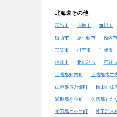
北海道その他
函館市
小樽市
旭川市
留萌市
苫小牧市
稚内
三笠市
根室市
千歳市
伊達市
北広島市
石狩
上磯郡知内町
上磯郡木古
山越郡長万部町
檜山郡江
瀬棚郡今金町
久遠郡せた
虻田郡ニセコ町
虻田郡真