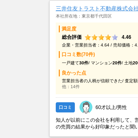
三井住友トラスト不動産株式会
本社所在地：東京都千代田区
満足度
総合評価
4.46
企業・営業担当者：4.64 / 売却価格：4.
口コミ数(70件)
一戸建て
30件
/
マンション
20件
/
土地
2
良かった点
営業担当者の人柄が信頼できた/
査定額
他：14件
口コミ
60才以上/男性
知人が以前にこの会社を利用して、
の売買の結果から好印象だったと聞
クトを取ったところ、対応して頂い