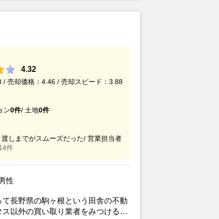
いことで地元の不動産屋では取り扱っ
。そこでそれまでに取引があり、全国
ットにお願いしました。
4.32
/ 売却価格：4.46 / 売却スピード：3.88
ョン
0件
/
土地
0件
渡しまでがスムーズだった/
営業担当者
14件
/男性
って長野県の駒ヶ根という田舎の不動
タス以外の買い取り業者をみつけるこ