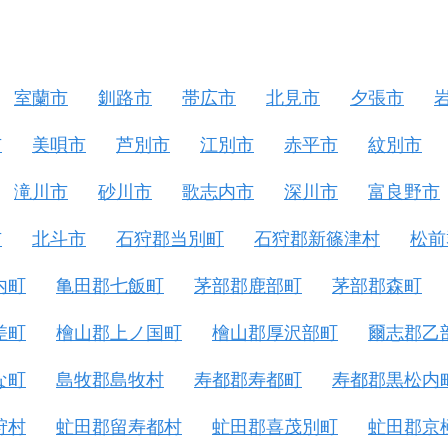
室蘭市
釧路市
帯広市
北見市
夕張市
市
美唄市
芦別市
江別市
赤平市
紋別市
滝川市
砂川市
歌志内市
深川市
富良野市
市
北斗市
石狩郡当別町
石狩郡新篠津村
松前
内町
亀田郡七飯町
茅部郡鹿部町
茅部郡森町
差町
檜山郡上ノ国町
檜山郡厚沢部町
爾志郡乙
な町
島牧郡島牧村
寿都郡寿都町
寿都郡黒松内
狩村
虻田郡留寿都村
虻田郡喜茂別町
虻田郡京