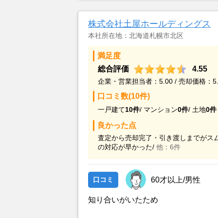
そうな方で、知識もあり経験豊富な
た。
株式会社土屋ホールディングス
本社所在地：北海道札幌市北区
満足度
総合評価
4.55
企業・営業担当者：5.00 / 売却価格：5.
口コミ数(10件)
一戸建て
10件
/
マンション
0件
/
土地
0件
良かった点
査定から売却完了・引き渡しまでがスム
の対応が早かった/
他：6件
口コミ
60才以上/男性
知り合いがいたため