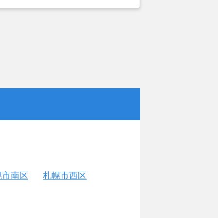
がカチタスを選んだ一番の理由。売却
あったが、いつまでも空き家の状態で
いと考えて売却を決めた。
幌市南区
札幌市西区