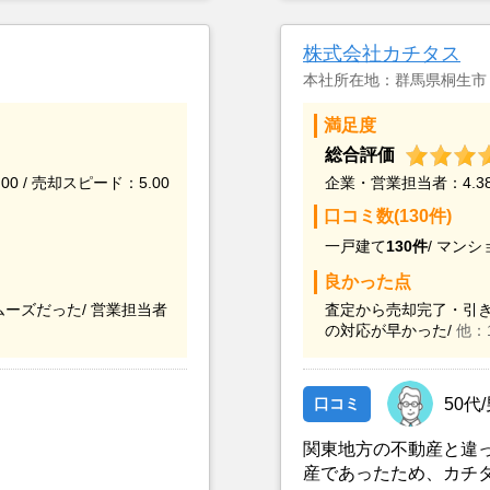
印象だったので、利用し
こと、また駐車場がな
てもらえませんでした
株式会社カチタス
対応しているランドネ
本社所在地：群馬県桐生市
満足度
総合評価
00 / 売却スピード：5.00
企業・営業担当者：4.38 
口コミ数(130件)
一戸建て
130件
/
マンシ
良かった点
ーズだった/
営業担当者
査定から売却完了・引き
の対応が早かった/
他：
口コミ
50代
関東地方の不動産と違
産であったため、カチ