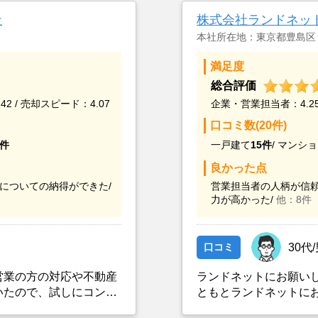
社
株式会社ランドネッ
本社所在地：東京都豊島区
満足度
総合評価
42 / 売却スピード：4.07
企業・営業担当者：4.25 
口コミ数(20件)
0件
一戸建て
15件
/
マンショ
良かった点
についての納得ができた/
営業担当者の人柄が信頼
力が高かった/
他：8件
口コミ
30代
営業の方の対応や不動産
ランドネットにお願い
いたので、試しにコンタ
ともとランドネットに
た営業の方が信頼の置け
依頼を出していました