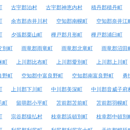
町
古宇郡泊村
古宇郡神恵内村
積丹郡積丹町
町
余市郡赤井川村
空知郡南幌町
空知郡奈井江
町
夕張郡栗山町
樺戸郡月形町
樺戸郡浦臼町
父別町
雨竜郡雨竜町
雨竜郡北竜町
雨竜郡沼田
麻町
上川郡比布町
上川郡愛別町
上川郡上川町
良野町
空知郡中富良野町
空知郡南富良野町
勇
町
上川郡下川町
中川郡美深町
中川郡音威子府
毛町
留萌郡小平町
苫前郡苫前町
苫前郡羽幌町
町
宗谷郡猿払村
枝幸郡浜頓別町
枝幸郡中頓別