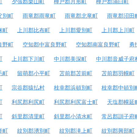
町
夕張郡栗山町
樺戸郡月形町
樺戸郡浦臼町
父別町
雨竜郡雨竜町
雨竜郡北竜町
雨竜郡沼田
麻町
上川郡比布町
上川郡愛別町
上川郡上川町
良野町
空知郡中富良野町
空知郡南富良野町
勇
町
上川郡下川町
中川郡美深町
中川郡音威子府
毛町
留萌郡小平町
苫前郡苫前町
苫前郡羽幌町
町
宗谷郡猿払村
枝幸郡浜頓別町
枝幸郡中頓別
町
利尻郡利尻町
利尻郡利尻富士町
天塩郡幌延
町
斜里郡清里町
斜里郡小清水町
常呂郡訓子府
軽町
紋別郡湧別町
紋別郡滝上町
紋別郡興部町