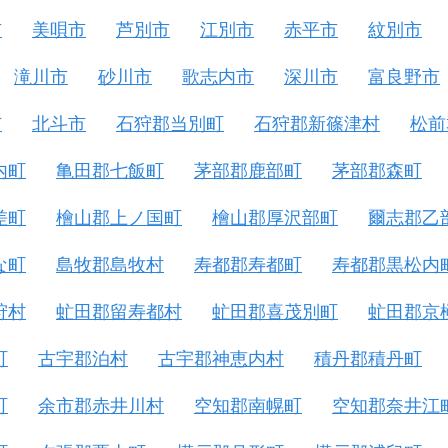
市
美唄市
芦別市
江別市
赤平市
紋別市
滝川市
砂川市
歌志内市
深川市
富良野市
市
北斗市
石狩郡当別町
石狩郡新篠津村
松前
内町
亀田郡七飯町
茅部郡鹿部町
茅部郡森町
差町
檜山郡上ノ国町
檜山郡厚沢部町
爾志郡乙
な町
島牧郡島牧村
寿都郡寿都町
寿都郡黒松内
狩村
虻田郡留寿都村
虻田郡喜茂別町
虻田郡京
町
古宇郡泊村
古宇郡神恵内村
積丹郡積丹町
町
余市郡赤井川村
空知郡南幌町
空知郡奈井江