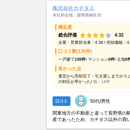
株式会社カチタス
本社所在地：群馬県桐生市
満足度
総合評価
4.32
企業・営業担当者：4.38 / 売却価格：4.
口コミ数(130件)
一戸建て
130件
/
マンション
0件
/
土地
0
良かった点
査定から売却完了・引き渡しまでがスム
の対応が早かった/
他：14件
口コミ
50代/男性
関東地方の不動産と違って長野県の
産であったため、カチタス以外の買
とができなかったことがカチタスを