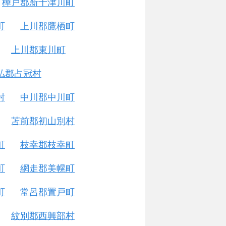
樺戸郡新十津川町
町
上川郡鷹栖町
上川郡東川町
払郡占冠村
村
中川郡中川町
苫前郡初山別村
町
枝幸郡枝幸町
町
網走郡美幌町
町
常呂郡置戸町
紋別郡西興部村