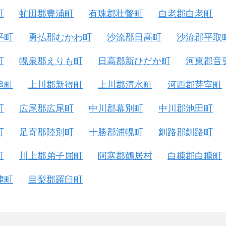
町
虻田郡豊浦町
有珠郡壮瞥町
白老郡白老町
平町
勇払郡むかわ町
沙流郡日高町
沙流郡平取
町
幌泉郡えりも町
日高郡新ひだか町
河東郡音
追町
上川郡新得町
上川郡清水町
河西郡芽室町
町
広尾郡広尾町
中川郡幕別町
中川郡池田町
町
足寄郡陸別町
十勝郡浦幌町
釧路郡釧路町
町
川上郡弟子屈町
阿寒郡鶴居村
白糠郡白糠町
津町
目梨郡羅臼町