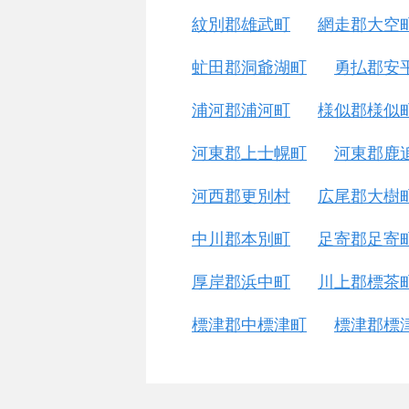
紋別郡雄武町
網走郡大空
虻田郡洞爺湖町
勇払郡安
浦河郡浦河町
様似郡様似
河東郡上士幌町
河東郡鹿
河西郡更別村
広尾郡大樹
中川郡本別町
足寄郡足寄
厚岸郡浜中町
川上郡標茶
標津郡中標津町
標津郡標