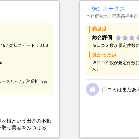
（株）カチタス
本社所在地：群馬県桐生市
満足度
総合評価
46 / 売却スピード：3.88
※口コミ数が規定件数
良かった点
※口コミ数が規定件数
件
ん。
ーズだった/
営業担当者
口コミはまだあ
駒ヶ根という田舎の不動
い取り業者をみつけるこ
選んだ一番の理由。売却