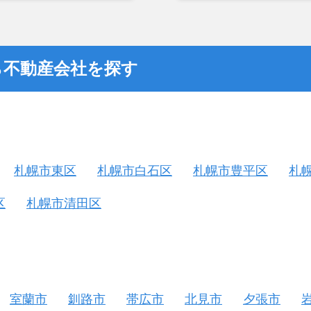
つまでも空き家の状態で
却を決めた。
ら不動産会社を探す
札幌市東区
札幌市白石区
札幌市豊平区
札
区
札幌市清田区
室蘭市
釧路市
帯広市
北見市
夕張市