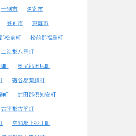
士別市
名寄市
登別市
恵庭市
郡松前町
松前郡福島町
二海郡八雲町
部町
奥尻郡奥尻町
町
磯谷郡蘭越町
極町
虻田郡倶知安町
古平郡古平町
町
空知郡上砂川町