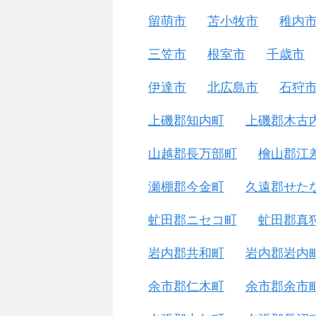
留萌市
苫小牧市
稚内
三笠市
根室市
千歳市
伊達市
北広島市
石狩
上磯郡知内町
上磯郡木古
山越郡長万部町
檜山郡江
瀬棚郡今金町
久遠郡せた
虻田郡ニセコ町
虻田郡真
岩内郡共和町
岩内郡岩内
余市郡仁木町
余市郡余市