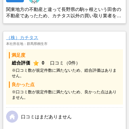
関東地方の不動産と違って長野県の駒ヶ根という田舎の
不動産であったため、カチタス以外の買い取り業者をみ
つけることができなかったことがカチタスを選んだ一番
の理由。売却金額については不満もあったが、いつまで
も空き家の状態で不動産を残しておけないと考えて売却
（株）カチタス
を決めた。
本社所在地：群馬県桐生市
満足度
総合評価
0
口コミ（0件）
※口コミ数が規定件数に満たないため、総合評価はありま
せん。
良かった点
※口コミ数が規定件数に満たないため、良かった点はあり
ません。
口コミはまだありません