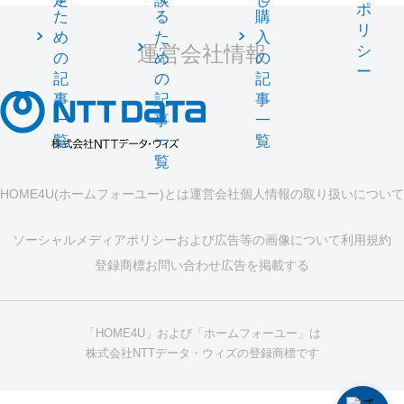
定
談
し
ポ
た
る
購
リ
め
た
入
運営会社情報
シ
の
め
の
ー
記
の
記
事
記
事
一
事
一
覧
一
覧
覧
HOME4U(ホームフォーユー)とは
運営会社
個人情報の取り扱いについて
ソーシャルメディアポリシーおよび広告等の画像について
利用規約
登録商標
お問い合わせ
広告を掲載する
「HOME4U」および「ホームフォーユー」は
株式会社NTTデータ・ウィズの登録商標です