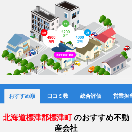
おすすめ順
口コミ数
総合評価
営業担
北海道標津郡標津町
のおすすめ不動
産会社