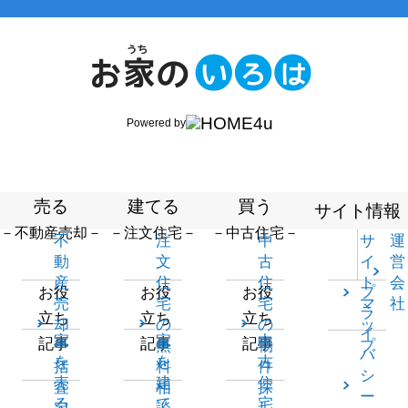
Powered by
売る
建てる
買う
サイト情報
－不動産売却－
－注文住宅－
－中古住宅－
不
注
中
サ
運
動
文
古
イ
営
産
住
住
ト
会
プ
お役
お役
お役
売
宅
宅
マ
社
ラ
立ち
立ち
立ち
却
の
の
ッ
イ
家
家
中
記事
記事
記事
一
無
物
プ
バ
を
を
古
括
料
件
シ
売
建
住
査
相
探
ー
る
て
宅