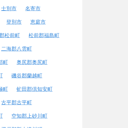
士別市
名寄市
登別市
恵庭市
郡松前町
松前郡福島町
二海郡八雲町
部町
奥尻郡奥尻町
町
磯谷郡蘭越町
極町
虻田郡倶知安町
古平郡古平町
町
空知郡上砂川町