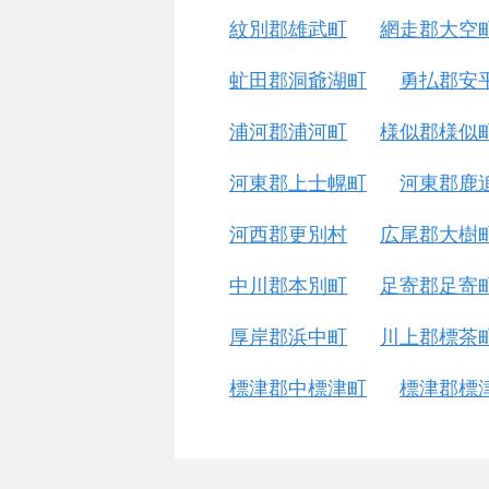
紋別郡雄武町
網走郡大空
虻田郡洞爺湖町
勇払郡安
浦河郡浦河町
様似郡様似
河東郡上士幌町
河東郡鹿
河西郡更別村
広尾郡大樹
中川郡本別町
足寄郡足寄
厚岸郡浜中町
川上郡標茶
標津郡中標津町
標津郡標