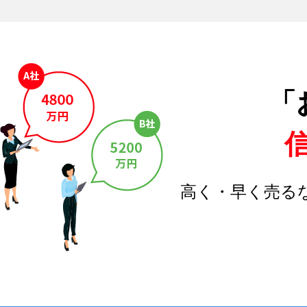
「
高く・早く売る