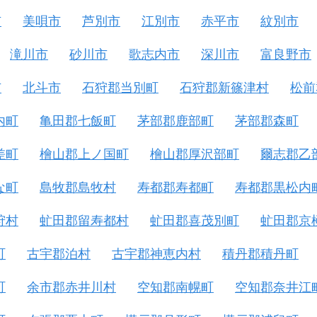
市
美唄市
芦別市
江別市
赤平市
紋別市
滝川市
砂川市
歌志内市
深川市
富良野市
市
北斗市
石狩郡当別町
石狩郡新篠津村
松前
内町
亀田郡七飯町
茅部郡鹿部町
茅部郡森町
差町
檜山郡上ノ国町
檜山郡厚沢部町
爾志郡乙
な町
島牧郡島牧村
寿都郡寿都町
寿都郡黒松内
狩村
虻田郡留寿都村
虻田郡喜茂別町
虻田郡京
町
古宇郡泊村
古宇郡神恵内村
積丹郡積丹町
町
余市郡赤井川村
空知郡南幌町
空知郡奈井江