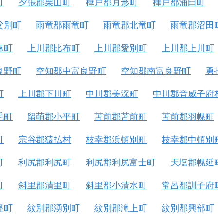
町
夕張郡栗山町
樺戸郡月形町
樺戸郡浦臼町
父別町
雨竜郡雨竜町
雨竜郡北竜町
雨竜郡沼田
麻町
上川郡比布町
上川郡愛別町
上川郡上川町
良野町
空知郡中富良野町
空知郡南富良野町
勇
町
上川郡下川町
中川郡美深町
中川郡音威子府
毛町
留萌郡小平町
苫前郡苫前町
苫前郡羽幌町
町
宗谷郡猿払村
枝幸郡浜頓別町
枝幸郡中頓別
町
利尻郡利尻町
利尻郡利尻富士町
天塩郡幌延
町
斜里郡清里町
斜里郡小清水町
常呂郡訓子府
軽町
紋別郡湧別町
紋別郡滝上町
紋別郡興部町