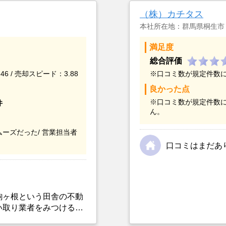
（株）カチタス
本社所在地：群馬県桐生市
満足度
総合評価
46 / 売却スピード：3.88
※口コミ数が規定件数
良かった点
※口コミ数が規定件数
件
ん。
ーズだった/
営業担当者
口コミはまだあ
駒ヶ根という田舎の不動
い取り業者をみつけるこ
選んだ一番の理由。売却