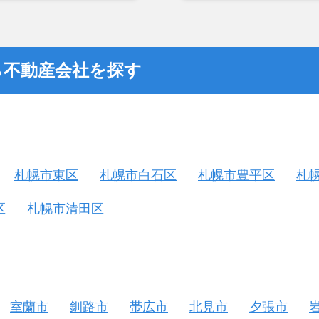
つまでも空き家の状態で
却を決めた。
ら不動産会社を探す
札幌市東区
札幌市白石区
札幌市豊平区
札
区
札幌市清田区
室蘭市
釧路市
帯広市
北見市
夕張市