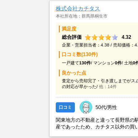
株式会社カチタス
本社所在地：群馬県桐生市
満足度
総合評価
4.32
企業・営業担当者：4.38 / 売却価格：4.
口コミ数(130件)
一戸建て
130件
/
マンション
0件
/
土地
0
良かった点
査定から売却完了・引き渡しまでがスム
の対応が早かった/
他：14件
口コミ
50代/男性
関東地方の不動産と違って長野県の
産であったため、カチタス以外の買
とができなかったことがカチタスを