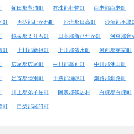
町
虻田郡豊浦町
有珠郡壮瞥町
白老郡白老町
平町
勇払郡むかわ町
沙流郡日高町
沙流郡平取
町
幌泉郡えりも町
日高郡新ひだか町
河東郡音
追町
上川郡新得町
上川郡清水町
河西郡芽室町
町
広尾郡広尾町
中川郡幕別町
中川郡池田町
町
足寄郡陸別町
十勝郡浦幌町
釧路郡釧路町
町
川上郡弟子屈町
阿寒郡鶴居村
白糠郡白糠町
津町
目梨郡羅臼町