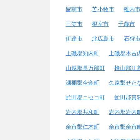
留萌市
苫小牧市
稚内
三笠市
根室市
千歳市
伊達市
北広島市
石狩
上磯郡知内町
上磯郡木古
山越郡長万部町
檜山郡江
瀬棚郡今金町
久遠郡せた
虻田郡ニセコ町
虻田郡真
岩内郡共和町
岩内郡岩内
余市郡仁木町
余市郡余市