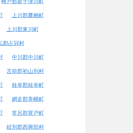
樺戸郡新十津川町
町
上川郡鷹栖町
上川郡東川町
払郡占冠村
村
中川郡中川町
苫前郡初山別村
町
枝幸郡枝幸町
町
網走郡美幌町
町
常呂郡置戸町
紋別郡西興部村