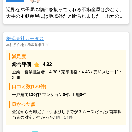
辺鄙な弟子屈の物件を扱ってくれる不動産屋は少なく、
大手の不動産屋には地域外だと断られました。地元の不
動産屋はちょっといい加減で熱を入れて売却に力を入れ
てくれませんが、都会からの田舎暮らし・リモートワー
クに適した家を探してる方はインターネットで探してく
株式会社カチタス
れるので大手不動産屋でなくてもいいかと思いました。
本社所在地：群馬県桐生市
満足度
総合評価
4.32
企業・営業担当者：4.38 / 売却価格：4.46 / 売却スピード：
3.88
口コミ数(130件)
一戸建て
130件
/
マンション
0件
/
土地
0件
良かった点
査定から売却完了・引き渡しまでがスムーズだった/
営業担
当者の対応が早かった/
他：14件