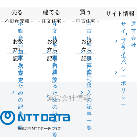
売る
建てる
買う
サイト情報
－不動産売却－
－注文住宅－
－中古住宅－
不
注
中
サ
運
動
文
古
イ
営
産
住
住
ト
会
プ
お役
お役
お役
売
宅
宅
マ
社
ラ
立ち
立ち
立ち
却
の
の
ッ
イ
家
家
中
記事
記事
記事
一
無
物
プ
バ
を
を
古
括
料
件
シ
売
建
住
査
相
探
ー
る
て
宅
定
談
し
ポ
た
る
購
リ
め
た
入
運営会社情報
シ
の
め
の
ー
記
の
記
事
記
事
一
事
一
覧
一
覧
覧