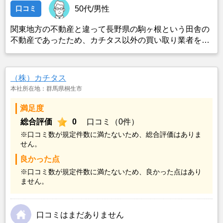
口コミ
50代/男性
関東地方の不動産と違って長野県の駒ヶ根という田舎の
不動産であったため、カチタス以外の買い取り業者をみ
つけることができなかったことがカチタスを選んだ一番
の理由。売却金額については不満もあったが、いつまで
も空き家の状態で不動産を残しておけないと考えて売却
（株）カチタス
を決めた。
本社所在地：群馬県桐生市
満足度
総合評価
0
口コミ（0件）
※口コミ数が規定件数に満たないため、総合評価はありま
せん。
良かった点
※口コミ数が規定件数に満たないため、良かった点はあり
ません。
口コミはまだありません