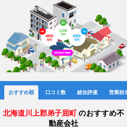
おすすめ順
口コミ数
総合評価
営業担
北海道川上郡弟子屈町
のおすすめ不
動産会社