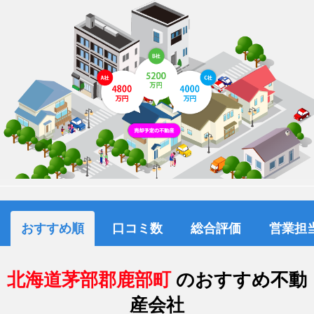
おすすめ順
口コミ数
総合評価
営業担
北海道茅部郡鹿部町
のおすすめ不動
産会社