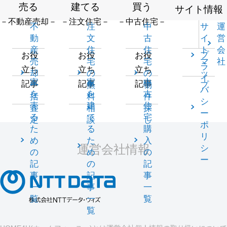
売る
建てる
買う
サイト情報
－不動産売却－
－注文住宅－
－中古住宅－
不
注
中
サ
運
動
文
古
イ
営
産
住
住
ト
会
プ
お役
お役
お役
売
宅
宅
マ
社
ラ
立ち
立ち
立ち
却
の
の
ッ
イ
家
家
中
記事
記事
記事
一
無
物
プ
バ
を
を
古
括
料
件
シ
売
建
住
査
相
探
ー
る
て
宅
定
談
し
ポ
た
る
購
リ
め
た
入
運営会社情報
シ
の
め
の
ー
記
の
記
事
記
事
一
事
一
覧
一
覧
覧