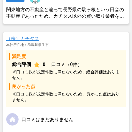
関東地方の不動産と違って長野県の駒ヶ根という田舎の
不動産であったため、カチタス以外の買い取り業者をみ
つけることができなかったことがカチタスを選んだ一番
の理由。売却金額については不満もあったが、いつまで
も空き家の状態で不動産を残しておけないと考えて売却
（株）カチタス
を決めた。
本社所在地：群馬県桐生市
満足度
総合評価
0
口コミ（0件）
※口コミ数が規定件数に満たないため、総合評価はありま
せん。
良かった点
※口コミ数が規定件数に満たないため、良かった点はあり
ません。
口コミはまだありません