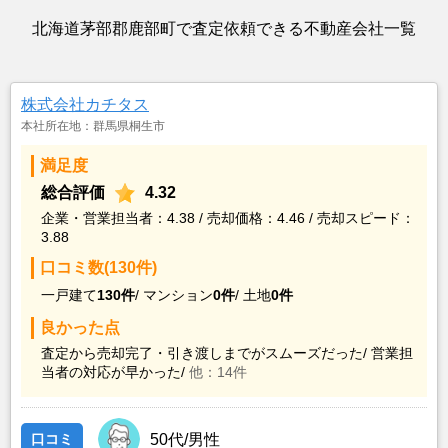
北海道茅部郡鹿部町で査定依頼できる不動産会社一覧
株式会社カチタス
本社所在地：群馬県桐生市
満足度
総合評価
4.32
企業・営業担当者：4.38 / 売却価格：4.46 / 売却スピード：
3.88
口コミ数(130件)
一戸建て
130件
/
マンション
0件
/
土地
0件
良かった点
査定から売却完了・引き渡しまでがスムーズだった/
営業担
当者の対応が早かった/
他：14件
口コミ
50代/男性