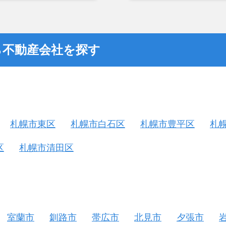
つまでも空き家の状態で
却を決めた。
ら不動産会社を探す
札幌市東区
札幌市白石区
札幌市豊平区
札
区
札幌市清田区
室蘭市
釧路市
帯広市
北見市
夕張市