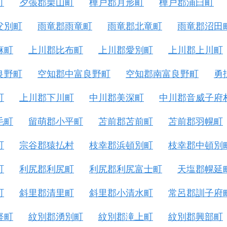
町
夕張郡栗山町
樺戸郡月形町
樺戸郡浦臼町
父別町
雨竜郡雨竜町
雨竜郡北竜町
雨竜郡沼田
麻町
上川郡比布町
上川郡愛別町
上川郡上川町
良野町
空知郡中富良野町
空知郡南富良野町
勇
町
上川郡下川町
中川郡美深町
中川郡音威子府
毛町
留萌郡小平町
苫前郡苫前町
苫前郡羽幌町
町
宗谷郡猿払村
枝幸郡浜頓別町
枝幸郡中頓別
町
利尻郡利尻町
利尻郡利尻富士町
天塩郡幌延
町
斜里郡清里町
斜里郡小清水町
常呂郡訓子府
軽町
紋別郡湧別町
紋別郡滝上町
紋別郡興部町