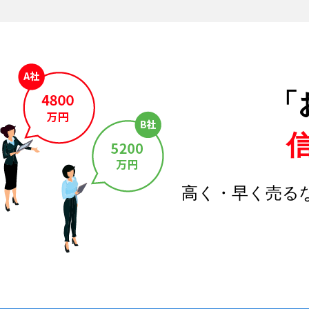
「
高く・早く売る