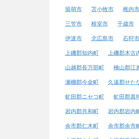
留萌市
苫小牧市
稚内
三笠市
根室市
千歳市
伊達市
北広島市
石狩
上磯郡知内町
上磯郡木古
山越郡長万部町
檜山郡江
瀬棚郡今金町
久遠郡せた
虻田郡ニセコ町
虻田郡真
岩内郡共和町
岩内郡岩内
余市郡仁木町
余市郡余市