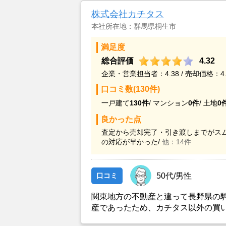
株式会社カチタス
本社所在地：群馬県桐生市
満足度
総合評価
4.32
企業・営業担当者：4.38 / 売却価格：4.
口コミ数(130件)
一戸建て
130件
/
マンション
0件
/
土地
0
良かった点
査定から売却完了・引き渡しまでがスム
の対応が早かった/
他：14件
口コミ
50代/男性
関東地方の不動産と違って長野県の
産であったため、カチタス以外の買
とができなかったことがカチタスを