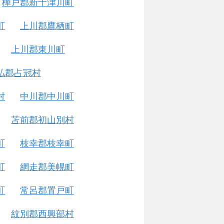
樺戸郡新十津川町
町
上川郡鷹栖町
上川郡東川町
払郡占冠村
村
中川郡中川町
苫前郡初山別村
町
枝幸郡枝幸町
町
網走郡美幌町
町
常呂郡置戸町
紋別郡西興部村