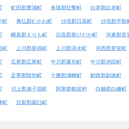
町
虻田郡豊浦町
有珠郡壮瞥町
白老郡白老町
平町
勇払郡むかわ町
沙流郡日高町
沙流郡平取
町
幌泉郡えりも町
日高郡新ひだか町
河東郡音
追町
上川郡新得町
上川郡清水町
河西郡芽室町
町
広尾郡広尾町
中川郡幕別町
中川郡池田町
町
足寄郡陸別町
十勝郡浦幌町
釧路郡釧路町
町
川上郡弟子屈町
阿寒郡鶴居村
白糠郡白糠町
津町
目梨郡羅臼町