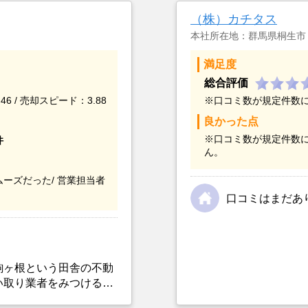
（株）カチタス
本社所在地：群馬県桐生市
満足度
総合評価
46 / 売却スピード：3.88
※口コミ数が規定件数
良かった点
※口コミ数が規定件数
件
ん。
ーズだった/
営業担当者
口コミはまだあ
駒ヶ根という田舎の不動
い取り業者をみつけるこ
選んだ一番の理由。売却