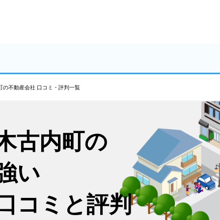
町の不動産会社 口コミ・評判一覧
木古内町の
強い
口コミと評判