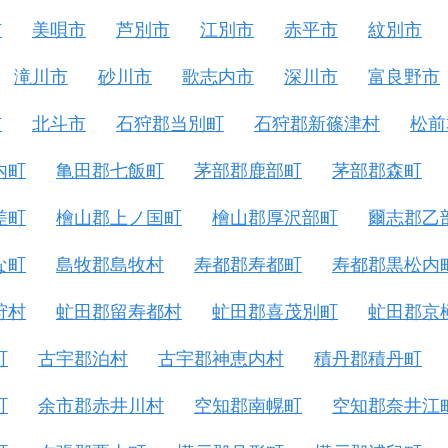
市
美唄市
芦別市
江別市
赤平市
紋別市
滝川市
砂川市
歌志内市
深川市
富良野市
市
北斗市
石狩郡当別町
石狩郡新篠津村
松前
内町
亀田郡七飯町
茅部郡鹿部町
茅部郡森町
差町
檜山郡上ノ国町
檜山郡厚沢部町
爾志郡乙
な町
島牧郡島牧村
寿都郡寿都町
寿都郡黒松内
狩村
虻田郡留寿都村
虻田郡喜茂別町
虻田郡京
町
古宇郡泊村
古宇郡神恵内村
積丹郡積丹町
町
余市郡赤井川村
空知郡南幌町
空知郡奈井江