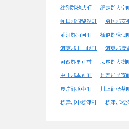
紋別郡雄武町
網走郡大空
虻田郡洞爺湖町
勇払郡安
浦河郡浦河町
様似郡様似
河東郡上士幌町
河東郡鹿
河西郡更別村
広尾郡大樹
中川郡本別町
足寄郡足寄
厚岸郡浜中町
川上郡標茶
標津郡中標津町
標津郡標