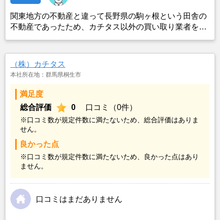
関東地方の不動産と違って長野県の駒ヶ根という田舎の
不動産であったため、カチタス以外の買い取り業者をみ
つけることができなかったことがカチタスを選んだ一番
の理由。売却金額については不満もあったが、いつまで
も空き家の状態で不動産を残しておけないと考えて売却
（株）カチタス
を決めた。
本社所在地：群馬県桐生市
満足度
総合評価
0
口コミ（0件）
※口コミ数が規定件数に満たないため、総合評価はありま
せん。
良かった点
※口コミ数が規定件数に満たないため、良かった点はあり
ません。
口コミはまだありません