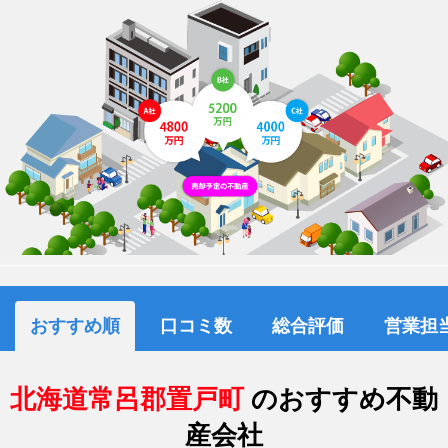
おすすめ順
口コミ数
総合評価
営業担
北海道常呂郡置戸町
のおすすめ不動
産会社