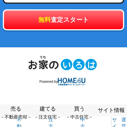
無料
査定スタート
Powered by
売る
建てる
買う
サイト情報
－不動産売却－
－注文住宅－
－中古住宅－
不
注
中
サ
運
動
文
古
イ
営