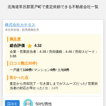
北海道常呂郡置戸町で査定依頼できる不動産会社一覧
株式会社カチタス
本社所在地：群馬県桐生市
満足度
総合評価
4.32
企業・営業担当者：4.38 / 売却価格：4.46 / 売却スピード：
3.88
口コミ数(130件)
一戸建て
130件
/
マンション
0件
/
土地
0件
良かった点
査定から売却完了・引き渡しまでがスムーズだった/
営業担
当者の対応が早かった/
他：14件
口コミ
50代/男性