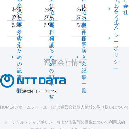
産
住
住
ト
会
プ
お役
お役
お役
売
宅
宅
マ
社
ラ
立ち
立ち
立ち
却
の
の
ッ
イ
家
家
中
記事
記事
記事
一
無
物
プ
バ
を
を
古
括
料
件
シ
売
建
住
査
相
探
ー
る
て
宅
定
談
し
ポ
た
る
購
リ
め
た
入
運営会社情報
シ
の
め
の
ー
記
の
記
事
記
事
一
事
一
覧
一
覧
覧
HOME4U(ホームフォーユー)とは
運営会社
個人情報の取り扱いについて
ソーシャルメディアポリシーおよび広告等の画像について
利用規約