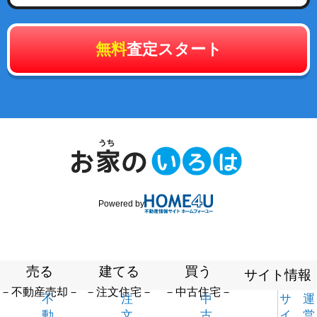
無料
査定スタート
Powered by
売る
建てる
買う
サイト情報
－不動産売却－
－注文住宅－
－中古住宅－
不
注
中
サ
運
動
文
古
イ
営