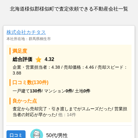
北海道様似郡様似町で査定依頼できる不動産会社一覧
株式会社カチタス
本社所在地：群馬県桐生市
満足度
総合評価
4.32
企業・営業担当者：4.38 / 売却価格：4.46 / 売却スピード：
3.88
口コミ数(130件)
一戸建て
130件
/
マンション
0件
/
土地
0件
良かった点
査定から売却完了・引き渡しまでがスムーズだった/
営業担
当者の対応が早かった/
他：14件
口コミ
50代/男性