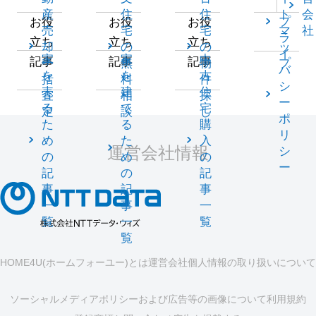
産
住
住
ト
会
プ
お役
お役
お役
売
宅
宅
マ
社
ラ
立ち
立ち
立ち
却
の
の
ッ
イ
家
家
中
記事
記事
記事
一
無
物
プ
バ
を
を
古
括
料
件
シ
売
建
住
査
相
探
ー
る
て
宅
定
談
し
ポ
た
る
購
リ
め
た
入
運営会社情報
シ
の
め
の
ー
記
の
記
事
記
事
一
事
一
覧
一
覧
覧
HOME4U(ホームフォーユー)とは
運営会社
個人情報の取り扱いについて
ソーシャルメディアポリシーおよび広告等の画像について
利用規約