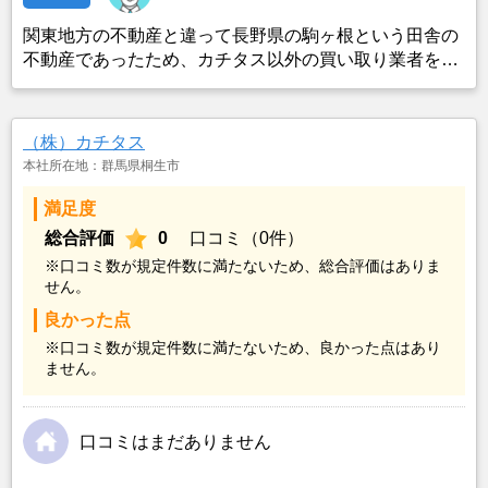
関東地方の不動産と違って長野県の駒ヶ根という田舎の
不動産であったため、カチタス以外の買い取り業者をみ
つけることができなかったことがカチタスを選んだ一番
の理由。売却金額については不満もあったが、いつまで
も空き家の状態で不動産を残しておけないと考えて売却
（株）カチタス
を決めた。
本社所在地：群馬県桐生市
満足度
総合評価
0
口コミ（0件）
※口コミ数が規定件数に満たないため、総合評価はありま
せん。
良かった点
※口コミ数が規定件数に満たないため、良かった点はあり
ません。
口コミはまだありません