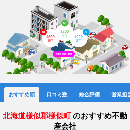
おすすめ順
口コミ数
総合評価
営業担
北海道様似郡様似町
のおすすめ不動
産会社