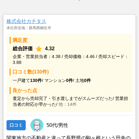
株式会社カチタス
本社所在地：群馬県桐生市
満足度
総合評価
4.32
企業・営業担当者：4.38 / 売却価格：4.46 / 売却スピード：
3.88
口コミ数(130件)
一戸建て
130件
/
マンション
0件
/
土地
0件
良かった点
査定から売却完了・引き渡しまでがスムーズだった/
営業担
当者の対応が早かった/
他：14件
口コミ
50代/男性
関東地方の不動産と違って長野県の駒ヶ根という田舎の