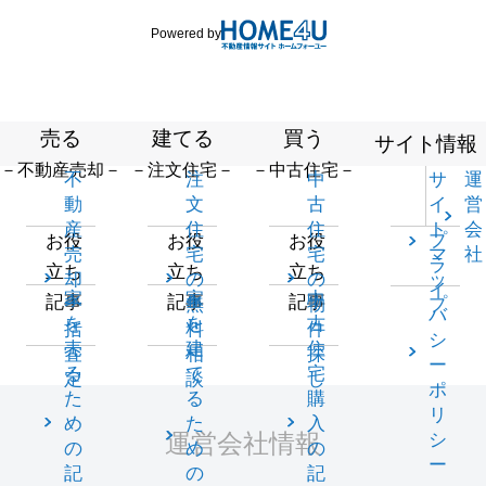
Powered by
売る
建てる
買う
サイト情報
－不動産売却－
－注文住宅－
－中古住宅－
不
注
中
サ
運
動
文
古
イ
営
産
住
住
ト
会
プ
お役
お役
お役
売
宅
宅
マ
社
ラ
立ち
立ち
立ち
却
の
の
ッ
イ
家
家
中
記事
記事
記事
一
無
物
プ
バ
を
を
古
括
料
件
シ
売
建
住
査
相
探
ー
る
て
宅
定
談
し
ポ
た
る
購
リ
め
た
入
運営会社情報
シ
の
め
の
ー
記
の
記