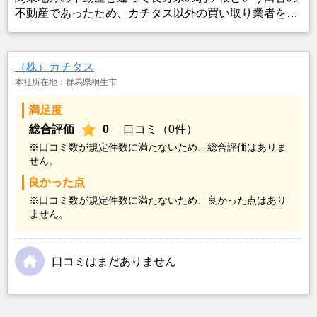
不動産であったため、カチタス以外の買い取り業者をみ
つけることができなかったことがカチタスを選んだ一番
の理由。売却金額については不満もあったが、いつまで
も空き家の状態で不動産を残しておけないと考えて売却
（株）カチタス
を決めた。
本社所在地：群馬県桐生市
満足度
総合評価
0
口コミ（0件）
※口コミ数が規定件数に満たないため、総合評価はありま
せん。
良かった点
※口コミ数が規定件数に満たないため、良かった点はあり
ません。
口コミはまだありません