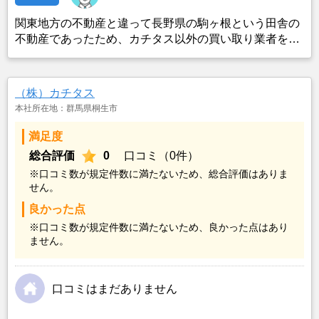
関東地方の不動産と違って長野県の駒ヶ根という田舎の
不動産であったため、カチタス以外の買い取り業者をみ
つけることができなかったことがカチタスを選んだ一番
の理由。売却金額については不満もあったが、いつまで
も空き家の状態で不動産を残しておけないと考えて売却
（株）カチタス
を決めた。
本社所在地：群馬県桐生市
満足度
総合評価
0
口コミ（0件）
※口コミ数が規定件数に満たないため、総合評価はありま
せん。
良かった点
※口コミ数が規定件数に満たないため、良かった点はあり
ません。
口コミはまだありません