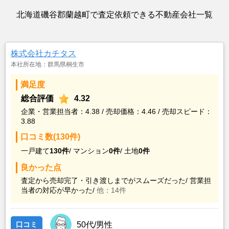
北海道磯谷郡蘭越町で査定依頼できる不動産会社一覧
株式会社カチタス
本社所在地：群馬県桐生市
満足度
総合評価
4.32
企業・営業担当者：4.38 / 売却価格：4.46 / 売却スピード：
3.88
口コミ数(130件)
一戸建て
130件
/
マンション
0件
/
土地
0件
良かった点
査定から売却完了・引き渡しまでがスムーズだった/
営業担
当者の対応が早かった/
他：14件
口コミ
50代/男性