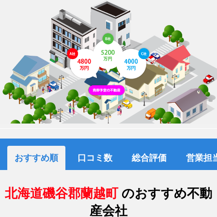
おすすめ順
口コミ数
総合評価
営業担
北海道磯谷郡蘭越町
のおすすめ不動
産会社