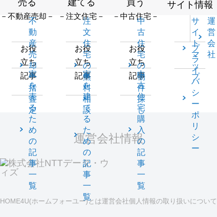
売る
建てる
買う
サイト情報
－不動産売却－
－注文住宅－
－中古住宅－
不
注
中
サ
運
動
文
古
イ
営
産
住
住
ト
会
プ
お役
お役
お役
売
宅
宅
マ
社
ラ
立ち
立ち
立ち
却
の
の
ッ
イ
家
家
中
記事
記事
記事
一
無
物
プ
バ
を
を
古
括
料
件
シ
売
建
住
査
相
探
ー
る
て
宅
定
談
し
ポ
た
る
購
リ
め
た
入
運営会社情報
シ
の
め
の
ー
記
の
記
事
記
事
一
事
一
覧
一
覧
覧
HOME4U(ホームフォーユー)とは
運営会社
個人情報の取り扱いについて