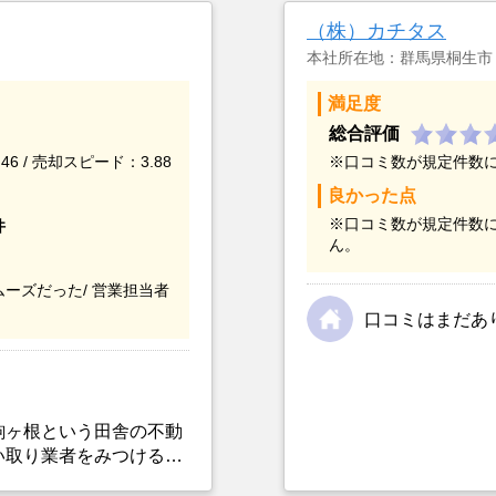
（株）カチタス
本社所在地：群馬県桐生市
満足度
総合評価
46 / 売却スピード：3.88
※口コミ数が規定件数
良かった点
※口コミ数が規定件数
件
ん。
ーズだった/
営業担当者
口コミはまだあ
駒ヶ根という田舎の不動
い取り業者をみつけるこ
選んだ一番の理由。売却