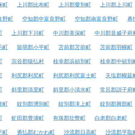
麻町
上川郡比布町
上川郡愛別町
上川郡上川町
良野町
空知郡中富良野町
空知郡南富良野町
勇
町
上川郡下川町
中川郡美深町
中川郡音威子府
毛町
留萌郡小平町
苫前郡苫前町
苫前郡羽幌町
町
宗谷郡猿払村
枝幸郡浜頓別町
枝幸郡中頓別
町
利尻郡利尻町
利尻郡利尻富士町
天塩郡幌延
町
斜里郡清里町
斜里郡小清水町
常呂郡訓子府
軽町
紋別郡湧別町
紋別郡滝上町
紋別郡興部町
町
虻田郡豊浦町
有珠郡壮瞥町
白老郡白老町
平町
勇払郡むかわ町
沙流郡日高町
沙流郡平取