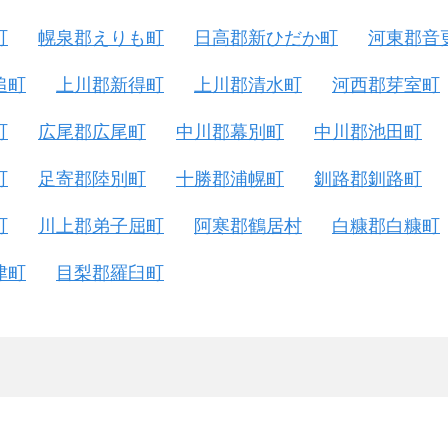
町
幌泉郡えりも町
日高郡新ひだか町
河東郡音
追町
上川郡新得町
上川郡清水町
河西郡芽室町
町
広尾郡広尾町
中川郡幕別町
中川郡池田町
町
足寄郡陸別町
十勝郡浦幌町
釧路郡釧路町
町
川上郡弟子屈町
阿寒郡鶴居村
白糠郡白糠町
津町
目梨郡羅臼町