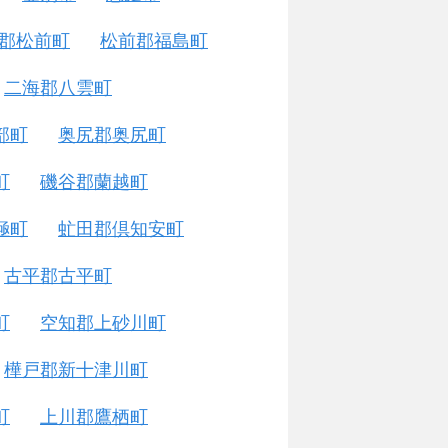
郡松前町
松前郡福島町
二海郡八雲町
部町
奥尻郡奥尻町
町
磯谷郡蘭越町
極町
虻田郡倶知安町
古平郡古平町
町
空知郡上砂川町
樺戸郡新十津川町
町
上川郡鷹栖町