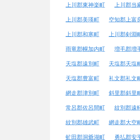
上川郡東神楽町
上川郡当
上川郡美瑛町
空知郡上富
上川郡和寒町
上川郡剣淵
雨竜郡幌加内町
増毛郡増
天塩郡遠別町
天塩郡天塩
天塩郡豊富町
礼文郡礼文
網走郡津別町
斜里郡斜里
常呂郡佐呂間町
紋別郡遠
紋別郡雄武町
網走郡大空
虻田郡洞爺湖町
勇払郡安