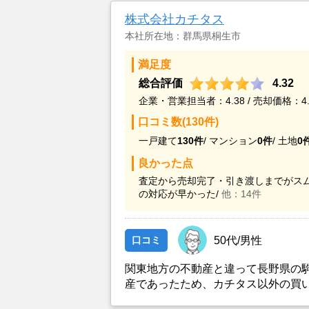
株式会社カチタス
本社所在地：群馬県桐生市
満足度
総合評価
4.32
企業・営業担当者：4.38 / 売却価格：4.
口コミ数(130件)
一戸建て
130件
/
マンション
0件
/
土地
0
良かった点
査定から売却完了・引き渡しまでがスム
の対応が早かった/
他：14件
口コミ
50代/男性
関東地方の不動産と違って長野県の
産であったため、カチタス以外の買
とができなかったことがカチタスを