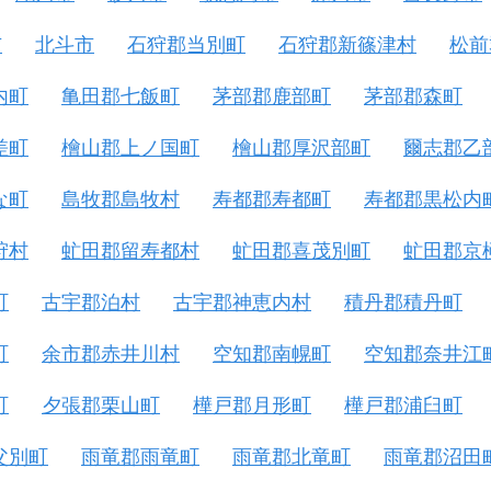
市
北斗市
石狩郡当別町
石狩郡新篠津村
松前
内町
亀田郡七飯町
茅部郡鹿部町
茅部郡森町
差町
檜山郡上ノ国町
檜山郡厚沢部町
爾志郡乙
な町
島牧郡島牧村
寿都郡寿都町
寿都郡黒松内
狩村
虻田郡留寿都村
虻田郡喜茂別町
虻田郡京
町
古宇郡泊村
古宇郡神恵内村
積丹郡積丹町
町
余市郡赤井川村
空知郡南幌町
空知郡奈井江
町
夕張郡栗山町
樺戸郡月形町
樺戸郡浦臼町
父別町
雨竜郡雨竜町
雨竜郡北竜町
雨竜郡沼田