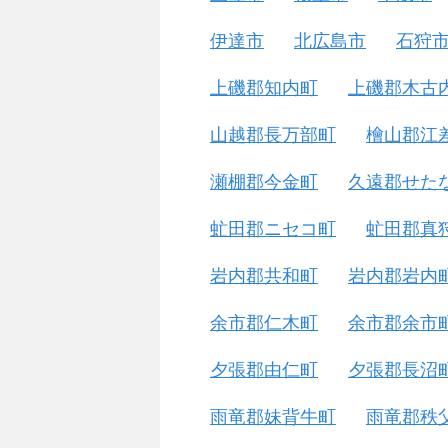
伊達市
北広島市
石狩
上磯郡知内町
上磯郡木古
山越郡長万部町
檜山郡江
瀬棚郡今金町
久遠郡せた
虻田郡ニセコ町
虻田郡真
岩内郡共和町
岩内郡岩内
余市郡仁木町
余市郡余市
夕張郡由仁町
夕張郡長沼
雨竜郡妹背牛町
雨竜郡秩