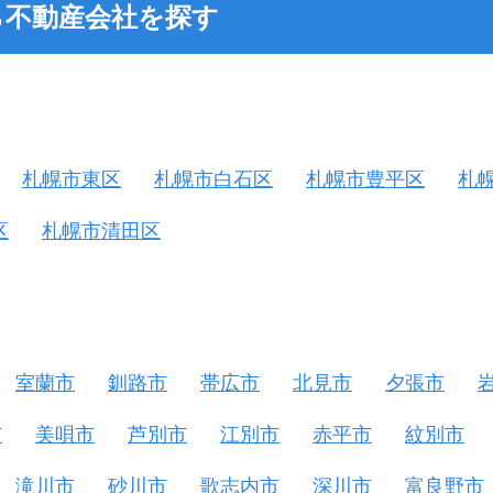
ら不動産会社を探す
札幌市東区
札幌市白石区
札幌市豊平区
札
区
札幌市清田区
室蘭市
釧路市
帯広市
北見市
夕張市
市
美唄市
芦別市
江別市
赤平市
紋別市
滝川市
砂川市
歌志内市
深川市
富良野市