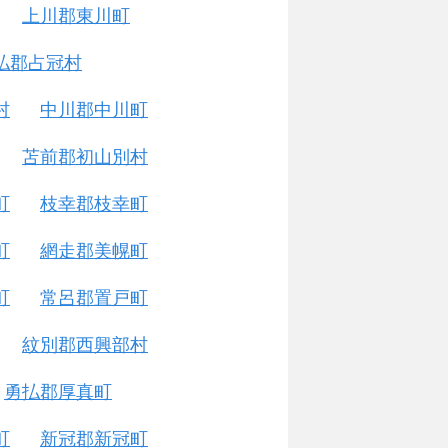
上川郡東川町
払郡占冠村
村
中川郡中川町
苫前郡初山別村
町
枝幸郡枝幸町
町
網走郡美幌町
町
常呂郡置戸町
紋別郡西興部村
勇払郡厚真町
町
新冠郡新冠町