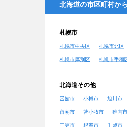
北海道の市区町村か
札幌市
札幌市中央区
札幌市北区
札幌市厚別区
札幌市手稲
北海道その他
函館市
小樽市
旭川市
留萌市
苫小牧市
稚内
三笠市
根室市
千歳市