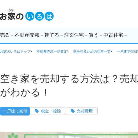
売る
－不動産売却－
建てる
－注文住宅－
買う
－中古住宅－
お家のいろはトップ
不動産売却一括査定
家を売るための記事一覧
一戸建て売却
空き家を売却する方法は？売
がわかる！
一戸建て売却
税金・控除
売却費用