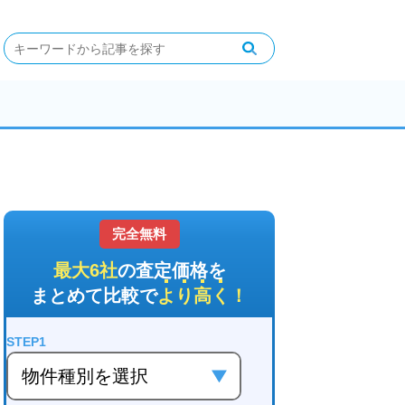
完全無料
最大6社
の査定価格を
まとめて比較で
より高く
！