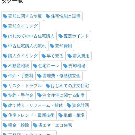
タグ一覧
売却に関する制度
住宅性能と設備
売却タイミング
はじめての中古住宅購入
査定ポイント
中古住宅購入の流れ
売却費用
購入タイミング
早く売る
購入費用
不動産相続
住宅ローン
売却相場
仲介・手数料
管理費・修繕積立金
リスク・トラブル
はじめての注文住宅
契約・手付金
注文住宅に関する制度
建て替え・リフォーム・解体
資金計画
住宅トレンド・最新技術
単価・相場
税金・控除
省エネ・エコ住宅