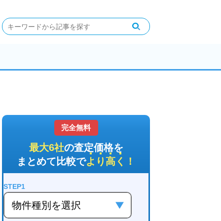
完全無料
最大6社
の査定価格を
まとめて比較で
より高く
！