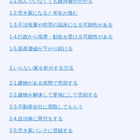
1-1.住んでいなくても維持費がかかる
1-2.空き家になると劣化が進む
1-3.不法投棄や犯罪の温床になる可能性がある
1-4.行政から指導・勧告を受ける可能性がある
1-5.資産価値が下がり続ける
2.いらない家を処分する方法
2-1.建物がある状態で売却する
2-2.建物を解体して更地にして売却する
2-3.不動産会社に買取してもらう
2-4.自治体に寄付をする
2-5.空き家バンクに登録する