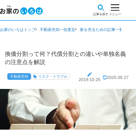
お家のいろはトップ
不動産売却一括査定
家を売るための記事一覧
不動
換価分割って何？代償分割との違いや単独名義
の注意点を解説
不動産売却
リスク・トラブル
2025.05.27
2019.10.25