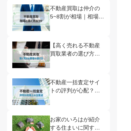
不動産買取は仲介の
5~8割が相場｜相場の
調べ方や高く売るコ
ツまで紹介
【高く売れる不動産
買取業者の選び方】
買取・仲介の違いと
注意点
不動産一括査定サイ
トの評判が心配？よ
くある口コミや注意
点、おすすめサイト
をご紹介
お家のいろはが紹介
する住まいに関する