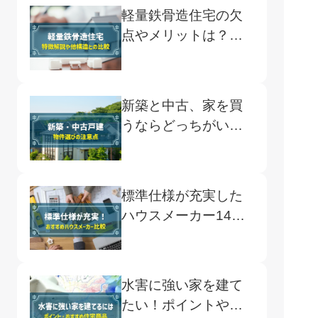
軽量鉄骨造住宅の欠
点やメリットは？木
造や鉄筋コンクリー
ト造との違いを解説
新築と中古、家を買
うならどっちがい
い？メリット・デメ
リットを解説
標準仕様が充実した
ハウスメーカー14
選！比較一覧表や確
認方法も解説
水害に強い家を建て
たい！ポイントやお