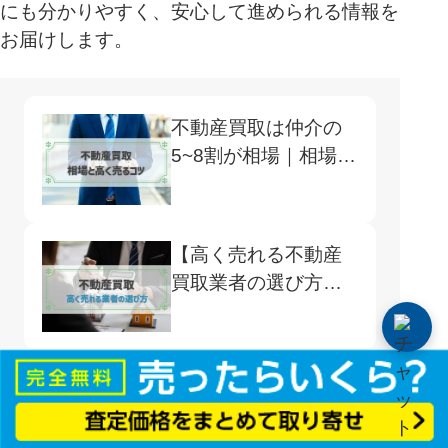
にも分かりやすく、安心して進められる情報を
お届けします。
不動産買取は仲介の
5~8割が相場｜相場の
調べ方や高く売るコ
ツまで紹介
【高く売れる不動産
買取業者の選び方】
買取・仲介の違いと
注意点
不動産一括査定サイ
トの評判が心配？よ
くある口コミや注意