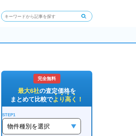
完全無料
最大6社
の査定価格を
まとめて比較で
より高く
！