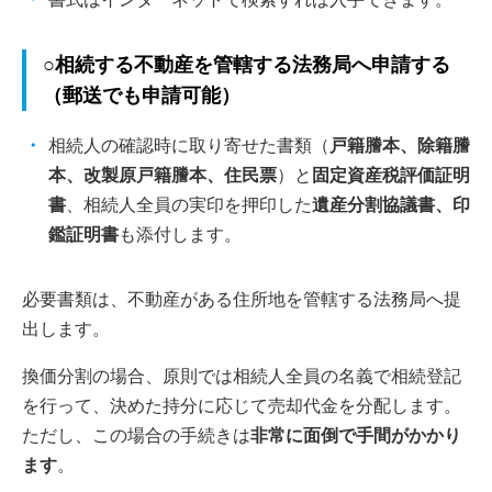
○相続する不動産を管轄する法務局へ申請する
（郵送でも申請可能）
相続人の確認時に取り寄せた書類（
戸籍謄本、除籍謄
本、改製原戸籍謄本、住民票
）と
固定資産税評価証明
書
、相続人全員の実印を押印した
遺産分割協議書、印
鑑証明書
も添付します。
必要書類は、不動産がある住所地を管轄する法務局へ提
出します。
換価分割の場合、原則では相続人全員の名義で相続登記
を行って、決めた持分に応じて売却代金を分配します。
ただし、この場合の手続きは
非常に面倒で手間がかかり
ます
。